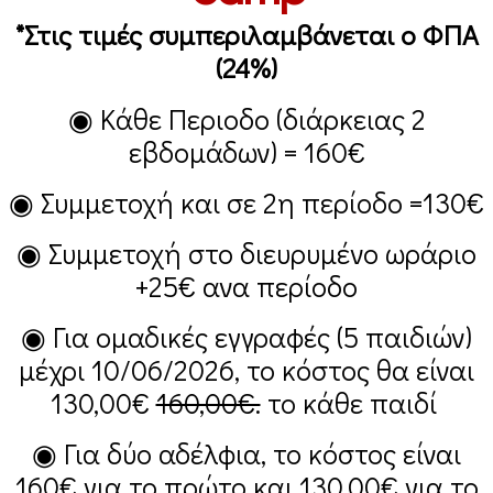
*Στις τιμές συμπεριλαμβάνεται ο ΦΠΑ
(24%)
◉ Κάθε Περιοδο (διάρκειας 2
εβδομάδων) =
160€
◉ Συμμετοχή και σε 2η περίοδο =
130€
◉ Συμμετοχή στο διευρυμένο ωράριο
+25€
ανα περίοδο
◉ Για ομαδικές εγγραφές (5 παιδιών)
μέχρι 10/06/2026, το κόστος θα είναι
130,00€
160,00€.
το κάθε παιδί
◉ Για δύο αδέλφια, το κόστος είναι
160€
για το πρώτο και
130,00€
για το