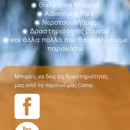
◉ Θαλάσσια Μπάνια
◉ Adventure Park
◉ Νεροτσουλήθρες
◉ Δραστηριότητες βουνού
◉ και άλλα πολλά που θα αναλύσουμε
παρακάτω
Μπορείς να δεις τις δραστηριότητές
μας από το περσινό μας Camp.