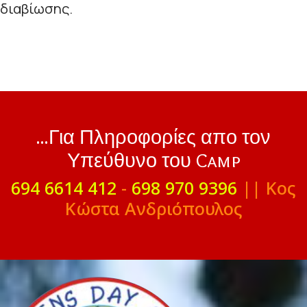
διαβίωσης.
...Για Πληροφορίες απο τον
Υπεύθυνο του Camp
694 6614 412
-
698 970 9396
|| Κος
Κώστα Ανδριόπουλος