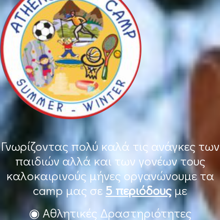
Γνωρίζοντας πολύ καλά τις ανάγκες των
παιδιών αλλά και των γονέων τους
καλοκαιρινούς μήνες οργανώνουμε τα
camp μας σε
5 περιόδους
με
◉ Αθλητικές Δραστηριότητες