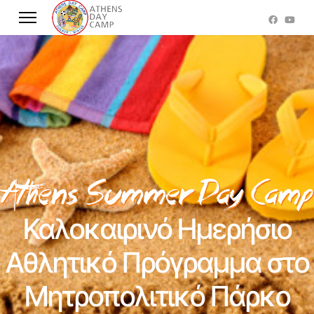
Καλοκαιρινό Ημερήσιο
Αθλητικό Πρόγραμμα στο
Μητροπολιτικό Πάρκο