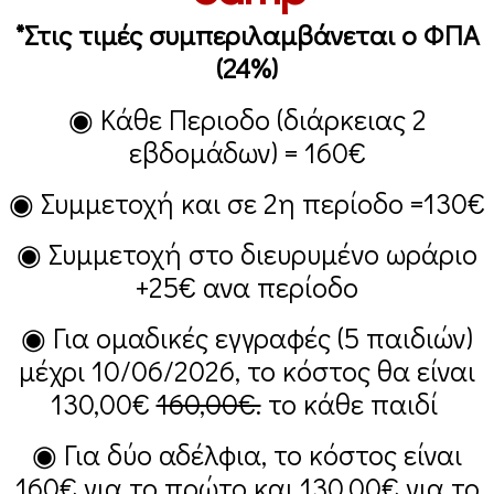
*Στις τιμές συμπεριλαμβάνεται ο ΦΠΑ
(24%)
◉ Κάθε Περιοδο (διάρκειας 2
εβδομάδων) =
160€
◉ Συμμετοχή και σε 2η περίοδο =
130€
◉ Συμμετοχή στο διευρυμένο ωράριο
+25€
ανα περίοδο
◉ Για ομαδικές εγγραφές (5 παιδιών)
μέχρι 10/06/2026, το κόστος θα είναι
130,00€
160,00€.
το κάθε παιδί
◉ Για δύο αδέλφια, το κόστος είναι
160€
για το πρώτο και
130,00€
για το