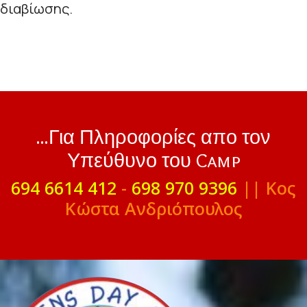
διαβίωσης.
...Για Πληροφορίες απο τον
Υπεύθυνο του Camp
694 6614 412
-
698 970 9396
|| Κος
Κώστα Ανδριόπουλος