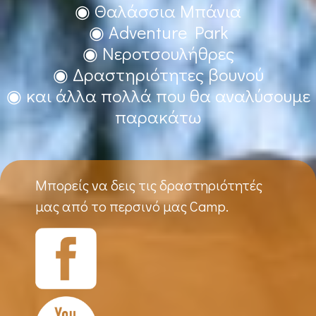
◉ Θαλάσσια Μπάνια
◉ Adventure Park
◉ Νεροτσουλήθρες
◉ Δραστηριότητες βουνού
◉ και άλλα πολλά που θα αναλύσουμε
παρακάτω
Μπορείς να δεις τις δραστηριότητές
μας από το περσινό μας Camp.