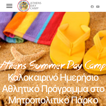
Καλοκαιρινό Ημερήσιο
Αθλητικό Πρόγραμμα στο
Μητροπολιτικό Πάρκο