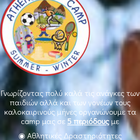
Γνωρίζοντας πολύ καλά τις ανάγκες των
παιδιών αλλά και των γονέων τους
καλοκαιρινούς μήνες οργανώνουμε τα
camp μας σε
5 περιόδους
με
◉ Αθλητικές Δραστηριότητες