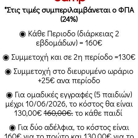
*Στις τιμές συμπεριλαμβάνεται ο ΦΠΑ
(24%)
◉ Κάθε Περιοδο (διάρκειας 2
εβδομάδων) =
160€
◉ Συμμετοχή και σε 2η περίοδο =
130€
◉ Συμμετοχή στο διευρυμένο ωράριο
+25€
ανα περίοδο
◉ Για ομαδικές εγγραφές (5 παιδιών)
μέχρι 10/06/2026, το κόστος θα είναι
130,00€
160,00€.
το κάθε παιδί
◉ Για δύο αδέλφια, το κόστος είναι
160€
για το πρώτο και
130,00€
για το