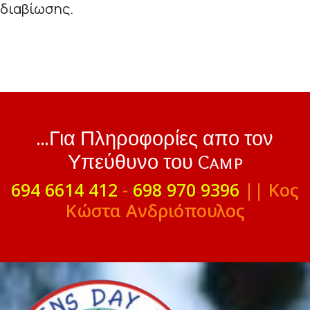
διαβίωσης.
...Για Πληροφορίες απο τον
Υπεύθυνο του Camp
694 6614 412
-
698 970 9396
|| Κος
Κώστα Ανδριόπουλος