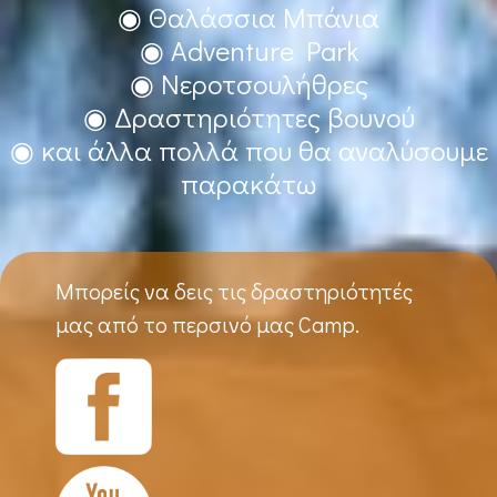
◉ Θαλάσσια Μπάνια
◉ Adventure Park
◉ Νεροτσουλήθρες
◉ Δραστηριότητες βουνού
◉ και άλλα πολλά που θα αναλύσουμε
παρακάτω
Μπορείς να δεις τις δραστηριότητές
μας από το περσινό μας Camp.