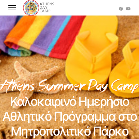
Καλοκαιρινό Ημερήσιο
Αθλητικό Πρόγραμμα στο
Μητροπολιτικό Πάρκο