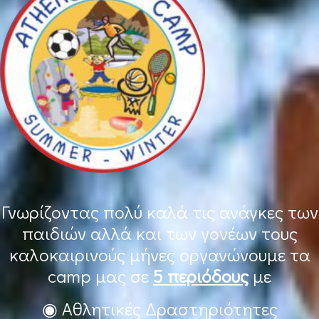
Γνωρίζοντας πολύ καλά τις ανάγκες των
παιδιών αλλά και των γονέων τους
καλοκαιρινούς μήνες οργανώνουμε τα
camp μας σε
5 περιόδους
με
◉ Αθλητικές Δραστηριότητες