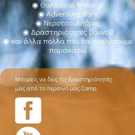
◉ Θαλάσσια Μπάνια
◉ Adventure Park
◉ Νεροτσουλήθρες
◉ Δραστηριότητες βουνού
◉ και άλλα πολλά που θα αναλύσουμε
παρακάτω
Μπορείς να δεις τις δραστηριότητές
μας από το περσινό μας Camp.