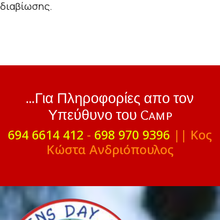
διαβίωσης.
...Για Πληροφορίες απο τον
Υπεύθυνο του Camp
694 6614 412
-
698 970 9396
|| Κος
Κώστα Ανδριόπουλος