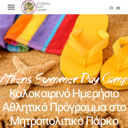
Καλοκαιρινό Ημερήσιο
Αθλητικό Πρόγραμμα στο
Μητροπολιτικό Πάρκο