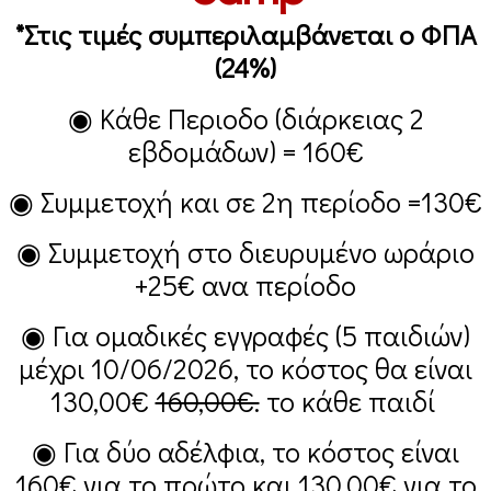
*Στις τιμές συμπεριλαμβάνεται ο ΦΠΑ
(24%)
◉ Κάθε Περιοδο (διάρκειας 2
εβδομάδων) =
160€
◉ Συμμετοχή και σε 2η περίοδο =
130€
◉ Συμμετοχή στο διευρυμένο ωράριο
+25€
ανα περίοδο
◉ Για ομαδικές εγγραφές (5 παιδιών)
μέχρι 10/06/2026, το κόστος θα είναι
130,00€
160,00€.
το κάθε παιδί
◉ Για δύο αδέλφια, το κόστος είναι
160€
για το πρώτο και
130,00€
για το