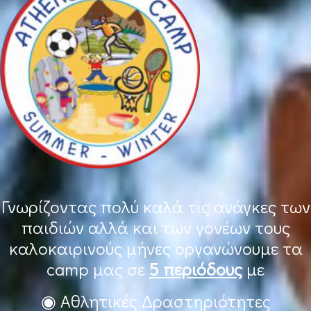
Γνωρίζοντας πολύ καλά τις ανάγκες των
παιδιών αλλά και των γονέων τους
καλοκαιρινούς μήνες οργανώνουμε τα
camp μας σε
5 περιόδους
με
◉ Αθλητικές Δραστηριότητες