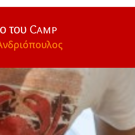
νο του Camp
Ανδριόπουλος