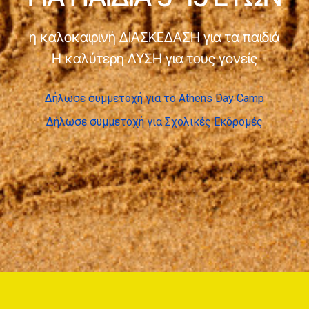
η καλοκαιρινή ΔΙΑΣΚΕΔΑΣΗ για τα παιδιά
Η καλύτερη ΛΥΣΗ για τους γονείς
Δήλωσε συμμετοχή για το Athens Day Camp
Δήλωσε συμμετοχή για Σχολικές Εκδρομές