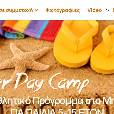
σε συμμετοχή
Φωτογραφίες
Video
">
θλητικό Πρόγραμμα στο Μη
ΓΙΑ ΠΑΙΔΙΑ 5-15 ΕΤΩΝ