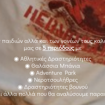
ν παιδιών αλλά και των γονέων τους κα
μας σε
5 περιόδους
με
◉ Αθλητικές Δραστηριότητες
◉ Θαλάσσια Μπάνια
◉ Adventure Park
◉ Νεροτσουλήθρες
◉ Δραστηριότητες βουνού
ι άλλα πολλά που θα αναλύσουμε παρ