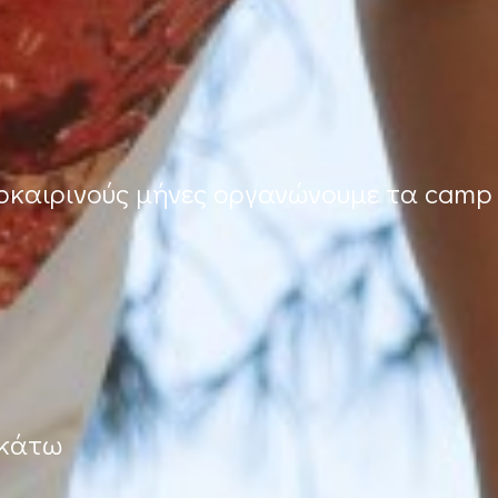
λοκαιρινούς μήνες οργανώνουμε τα camp
ακάτω