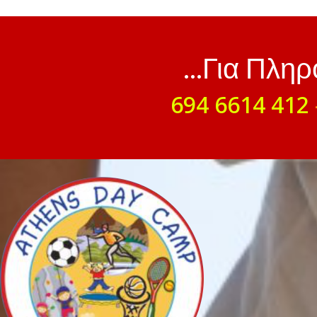
...Για Πλη
694 6614 412