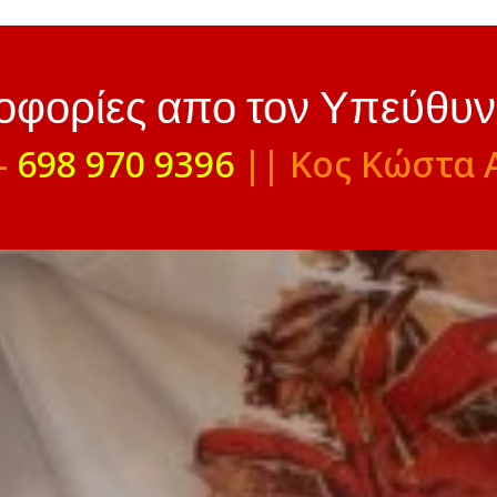
ροφορίες απο τον Υπεύθυ
-
698 970 9396
|| Κος Κώστα 