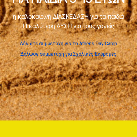
η καλοκαιρινή ΔΙΑΣΚΕΔΑΣΗ για τα παιδιά
Η καλύτερη ΛΥΣΗ για τους γονείς
Δήλωσε συμμετοχή για το Athens Day Camp
Δήλωσε συμμετοχή για Σχολικές Εκδρομές