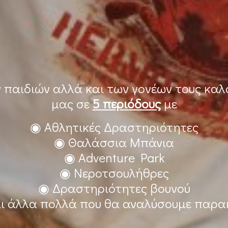
ν παιδιών αλλά και των γονέων τους κα
μας σε
5 περιόδους
με
◉ Αθλητικές Δραστηριότητες
◉ Θαλάσσια Μπάνια
◉ Adventure Park
◉ Νεροτσουλήθρες
◉ Δραστηριότητες βουνού
ι άλλα πολλά που θα αναλύσουμε παρ