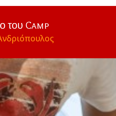
νο του Camp
Ανδριόπουλος