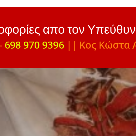
ροφορίες απο τον Υπεύθυ
-
698 970 9396
|| Κος Κώστα 