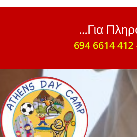
...Για Πλη
694 6614 412