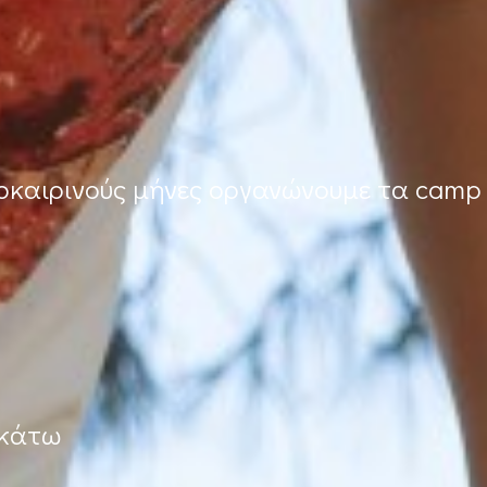
λοκαιρινούς μήνες οργανώνουμε τα camp
ακάτω