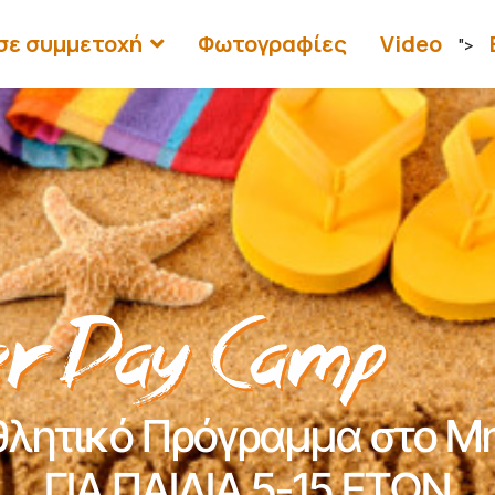
σε συμμετοχή
Φωτογραφίες
Video
">
θλητικό Πρόγραμμα στο Μη
ΓΙΑ ΠΑΙΔΙΑ 5-15 ΕΤΩΝ