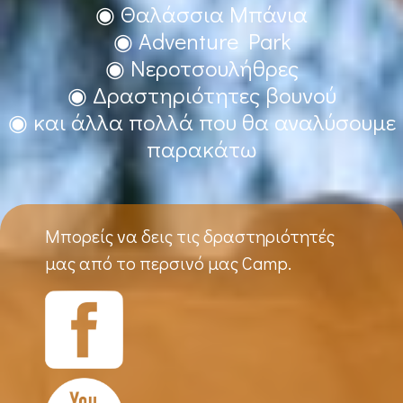
◉ Θαλάσσια Μπάνια
◉ Adventure Park
◉ Νεροτσουλήθρες
◉ Δραστηριότητες βουνού
◉ και άλλα πολλά που θα αναλύσουμε
παρακάτω
Μπορείς να δεις τις δραστηριότητές
μας από το περσινό μας Camp.