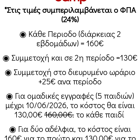
*Στις τιμές συμπεριλαμβάνεται ο ΦΠΑ
(24%)
◉ Κάθε Περιοδο (διάρκειας 2
εβδομάδων) =
160€
◉ Συμμετοχή και σε 2η περίοδο =
130€
◉ Συμμετοχή στο διευρυμένο ωράριο
+25€
ανα περίοδο
◉ Για ομαδικές εγγραφές (5 παιδιών)
μέχρι 10/06/2026, το κόστος θα είναι
130,00€
160,00€.
το κάθε παιδί
◉ Για δύο αδέλφια, το κόστος είναι
160€
για το πρώτο και
130,00€
για το