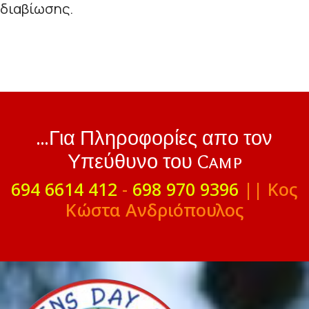
διαβίωσης.
...Για Πληροφορίες απο τον
Υπεύθυνο του Camp
694 6614 412
-
698 970 9396
|| Κος
Κώστα Ανδριόπουλος