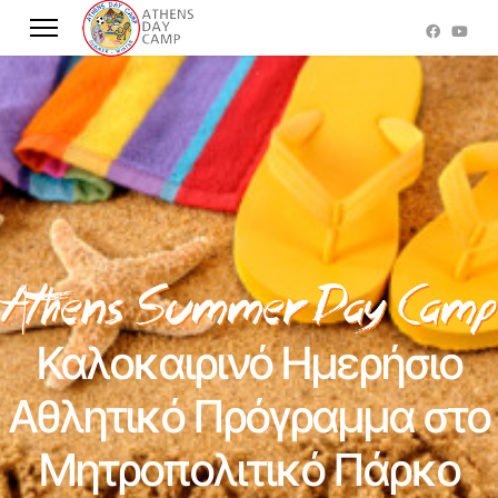
Καλοκαιρινό Ημερήσιο
Αθλητικό Πρόγραμμα στο
Μητροπολιτικό Πάρκο