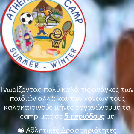
Γνωρίζοντας πολύ καλά τις ανάγκες των
παιδιών αλλά και των γονέων τους
καλοκαιρινούς μήνες οργανώνουμε τα
camp μας σε
5 περιόδους
με
◉ Αθλητικές Δραστηριότητες