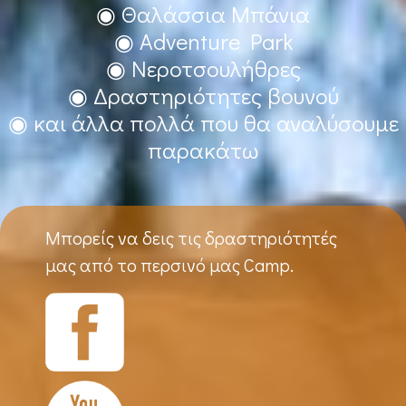
◉ Θαλάσσια Μπάνια
◉ Adventure Park
◉ Νεροτσουλήθρες
◉ Δραστηριότητες βουνού
◉ και άλλα πολλά που θα αναλύσουμε
παρακάτω
Μπορείς να δεις τις δραστηριότητές
μας από το περσινό μας Camp.