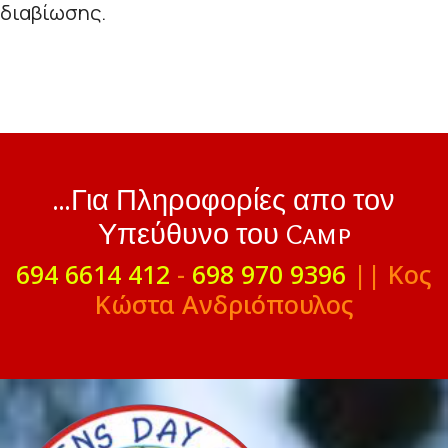
διαβίωσης.
...Για Πληροφορίες απο τον
Υπεύθυνο του Camp
694 6614 412
-
698 970 9396
|| Κος
Κώστα Ανδριόπουλος