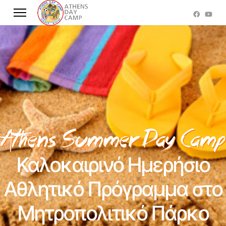
Καλοκαιρινό Ημερήσιο
Αθλητικό Πρόγραμμα στο
Μητροπολιτικό Πάρκο