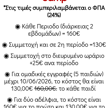
*Στις τιμές συμπεριλαμβάνεται ο ΦΠΑ
(24%)
◉ Κάθε Περιοδο (διάρκειας 2
εβδομάδων) =
160€
◉ Συμμετοχή και σε 2η περίοδο =
130€
◉ Συμμετοχή στο διευρυμένο ωράριο
+25€
ανα περίοδο
◉ Για ομαδικές εγγραφές (5 παιδιών)
μέχρι 10/06/2026, το κόστος θα είναι
130,00€
160,00€.
το κάθε παιδί
◉ Για δύο αδέλφια, το κόστος είναι
160€
για το πρώτο και
130,00€
για το