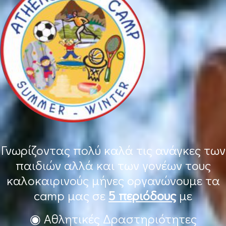
Γνωρίζοντας πολύ καλά τις ανάγκες των
παιδιών αλλά και των γονέων τους
καλοκαιρινούς μήνες οργανώνουμε τα
camp μας σε
5 περιόδους
με
◉ Αθλητικές Δραστηριότητες