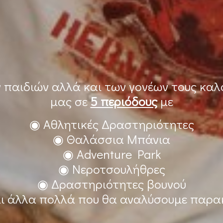
ν παιδιών αλλά και των γονέων τους κα
μας σε
5 περιόδους
με
◉ Αθλητικές Δραστηριότητες
◉ Θαλάσσια Μπάνια
◉ Adventure Park
◉ Νεροτσουλήθρες
◉ Δραστηριότητες βουνού
ι άλλα πολλά που θα αναλύσουμε παρ