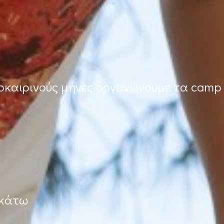
λοκαιρινούς μήνες οργανώνουμε τα camp
ακάτω