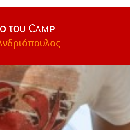
νο του Camp
Ανδριόπουλος