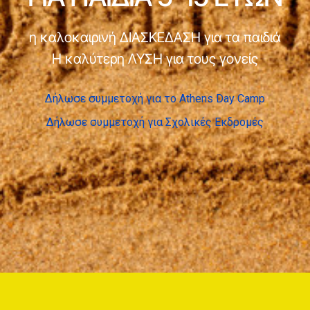
η καλοκαιρινή ΔΙΑΣΚΕΔΑΣΗ για τα παιδιά
Η καλύτερη ΛΥΣΗ για τους γονείς
Δήλωσε συμμετοχή για το Athens Day Camp
Δήλωσε συμμετοχή για Σχολικές Εκδρομές