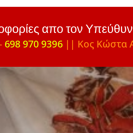
ροφορίες απο τον Υπεύθυ
-
698 970 9396
|| Κος Κώστα 