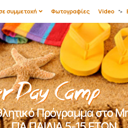
σε συμμετοχή
Φωτογραφίες
Video
">
θλητικό Πρόγραμμα στο Μη
ΓΙΑ ΠΑΙΔΙΑ 5-15 ΕΤΩΝ