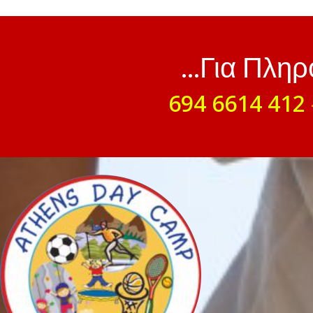
...Για Πλη
694 6614 412