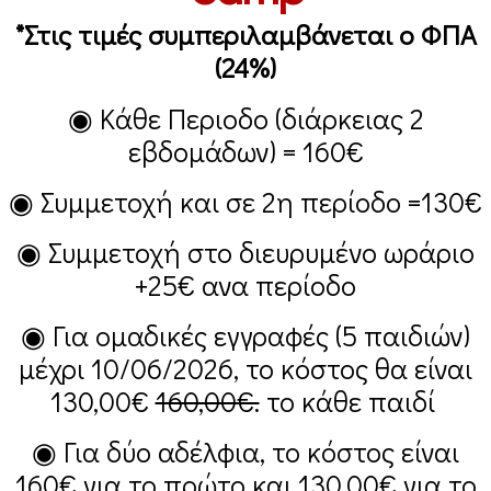
*Στις τιμές συμπεριλαμβάνεται ο ΦΠΑ
(24%)
◉ Κάθε Περιοδο (διάρκειας 2
εβδομάδων) =
160€
◉ Συμμετοχή και σε 2η περίοδο =
130€
◉ Συμμετοχή στο διευρυμένο ωράριο
+25€
ανα περίοδο
◉ Για ομαδικές εγγραφές (5 παιδιών)
μέχρι 10/06/2026, το κόστος θα είναι
130,00€
160,00€.
το κάθε παιδί
◉ Για δύο αδέλφια, το κόστος είναι
160€
για το πρώτο και
130,00€
για το