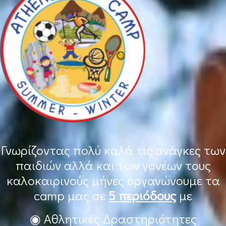
Γνωρίζοντας πολύ καλά τις ανάγκες των
παιδιών αλλά και των γονέων τους
καλοκαιρινούς μήνες οργανώνουμε τα
camp μας σε
5 περιόδους
με
◉ Αθλητικές Δραστηριότητες