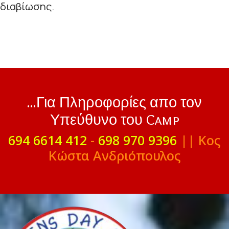
διαβίωσης.
...Για Πληροφορίες απο τον
Υπεύθυνο του Camp
694 6614 412
-
698 970 9396
|| Κος
Κώστα Ανδριόπουλος