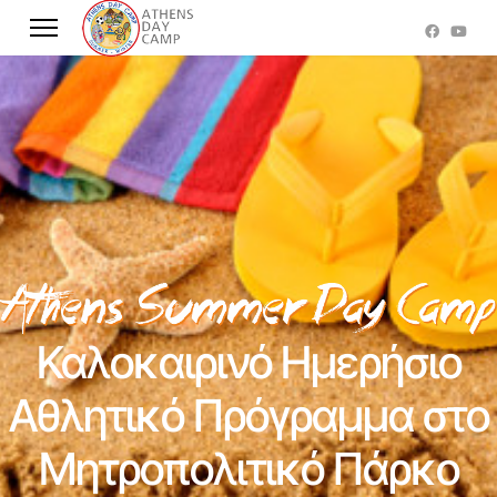
Καλοκαιρινό Ημερήσιο
Αθλητικό Πρόγραμμα στο
Μητροπολιτικό Πάρκο