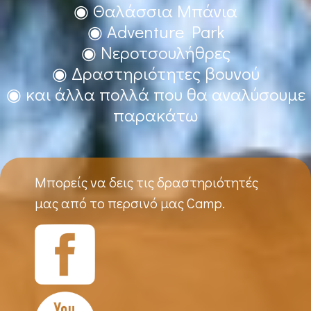
◉ Θαλάσσια Μπάνια
◉ Adventure Park
◉ Νεροτσουλήθρες
◉ Δραστηριότητες βουνού
◉ και άλλα πολλά που θα αναλύσουμε
παρακάτω
Μπορείς να δεις τις δραστηριότητές
μας από το περσινό μας Camp.