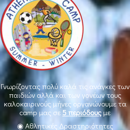
Γνωρίζοντας πολύ καλά τις ανάγκες των
παιδιών αλλά και των γονέων τους
καλοκαιρινούς μήνες οργανώνουμε τα
camp μας σε
5 περιόδους
με
◉ Αθλητικές Δραστηριότητες