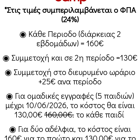
*Στις τιμές συμπεριλαμβάνεται ο ΦΠΑ
(24%)
◉ Κάθε Περιοδο (διάρκειας 2
εβδομάδων) =
160€
◉ Συμμετοχή και σε 2η περίοδο =
130€
◉ Συμμετοχή στο διευρυμένο ωράριο
+25€
ανα περίοδο
◉ Για ομαδικές εγγραφές (5 παιδιών)
μέχρι 10/06/2026, το κόστος θα είναι
130,00€
160,00€.
το κάθε παιδί
◉ Για δύο αδέλφια, το κόστος είναι
160€
για το πρώτο και
130,00€
για το