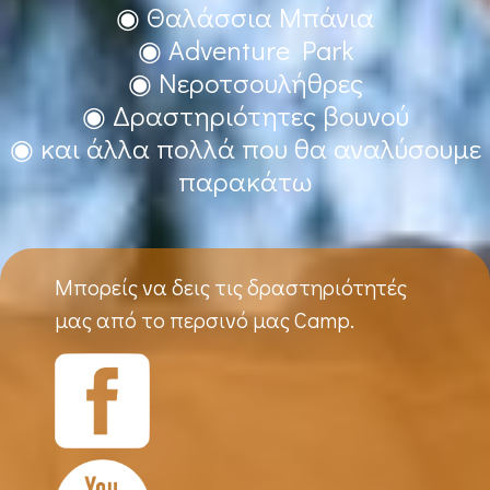
◉ Θαλάσσια Μπάνια
◉ Adventure Park
◉ Νεροτσουλήθρες
◉ Δραστηριότητες βουνού
◉ και άλλα πολλά που θα αναλύσουμε
παρακάτω
Μπορείς να δεις τις δραστηριότητές
μας από το περσινό μας Camp.