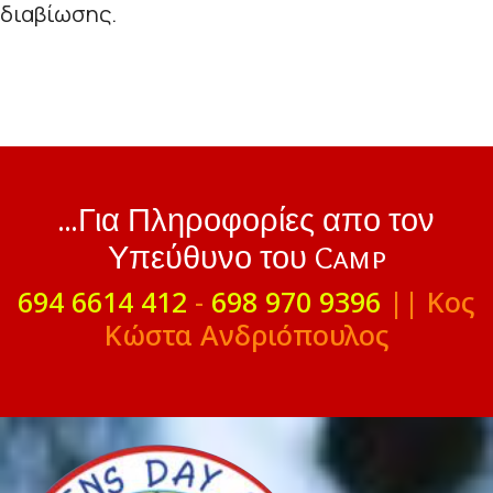
διαβίωσης.
...Για Πληροφορίες απο τον
Υπεύθυνο του Camp
694 6614 412
-
698 970 9396
|| Κος
Κώστα Ανδριόπουλος