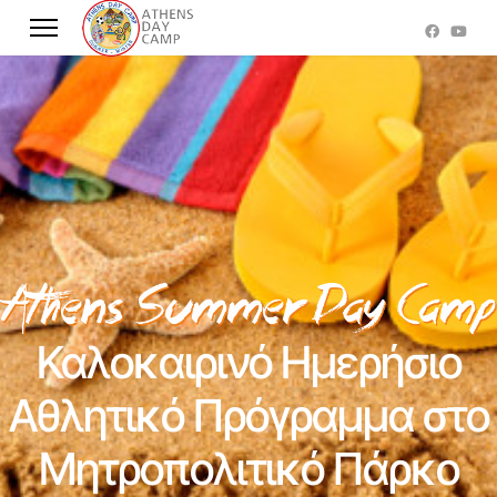
Καλοκαιρινό Ημερήσιο
Αθλητικό Πρόγραμμα στο
Μητροπολιτικό Πάρκο