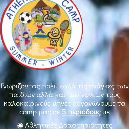
Γνωρίζοντας πολύ καλά τις ανάγκες των
παιδιών αλλά και των γονέων τους
καλοκαιρινούς μήνες οργανώνουμε τα
camp μας σε
5 περιόδους
με
◉ Αθλητικές Δραστηριότητες