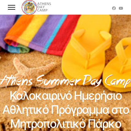
Καλοκαιρινό Ημερήσιο
Αθλητικό Πρόγραμμα στο
Μητροπολιτικό Πάρκο