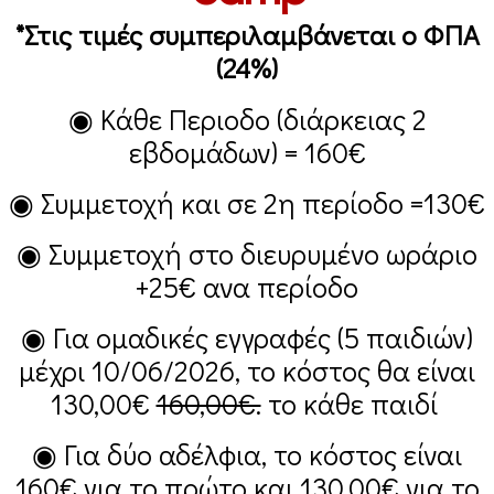
*Στις τιμές συμπεριλαμβάνεται ο ΦΠΑ
(24%)
◉ Κάθε Περιοδο (διάρκειας 2
εβδομάδων) =
160€
◉ Συμμετοχή και σε 2η περίοδο =
130€
◉ Συμμετοχή στο διευρυμένο ωράριο
+25€
ανα περίοδο
◉ Για ομαδικές εγγραφές (5 παιδιών)
μέχρι 10/06/2026, το κόστος θα είναι
130,00€
160,00€.
το κάθε παιδί
◉ Για δύο αδέλφια, το κόστος είναι
160€
για το πρώτο και
130,00€
για το