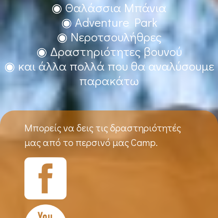
◉ Θαλάσσια Μπάνια
◉ Adventure Park
◉ Νεροτσουλήθρες
◉ Δραστηριότητες βουνού
◉ και άλλα πολλά που θα αναλύσουμε
παρακάτω
Μπορείς να δεις τις δραστηριότητές
μας από το περσινό μας Camp.