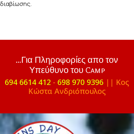
διαβίωσης.
...Για Πληροφορίες απο τον
Υπεύθυνο του Camp
694 6614 412
-
698 970 9396
|| Κος
Κώστα Ανδριόπουλος