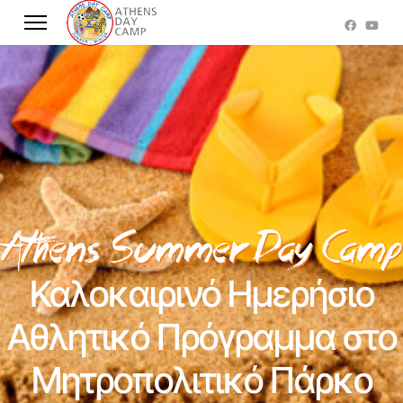
Καλοκαιρινό Ημερήσιο
Αθλητικό Πρόγραμμα στο
Μητροπολιτικό Πάρκο