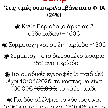
*Στις τιμές συμπεριλαμβάνεται ο ΦΠΑ
(24%)
◉ Κάθε Περιοδο (διάρκειας 2
εβδομάδων) =
160€
◉ Συμμετοχή και σε 2η περίοδο =
130€
◉ Συμμετοχή στο διευρυμένο ωράριο
+25€
ανα περίοδο
◉ Για ομαδικές εγγραφές (5 παιδιών)
μέχρι 10/06/2026, το κόστος θα είναι
130,00€
160,00€.
το κάθε παιδί
◉ Για δύο αδέλφια, το κόστος είναι
160€
για το πρώτο και
130,00€
για το