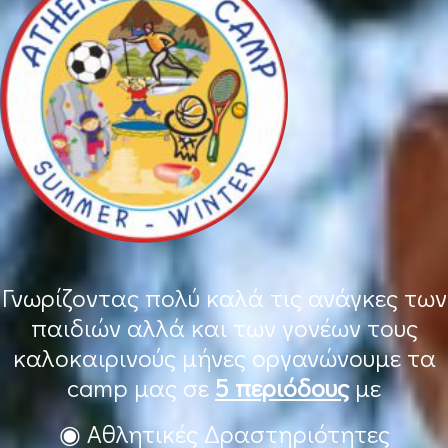
Γνωρίζοντας πολύ καλά τις ανάγκες των
παιδιών αλλά και των γονέων τους
καλοκαιρινούς μήνες οργανώνουμε τα
camp μας σε
5 περιόδους
με
◉ Αθλητικές Δραστηριότητες