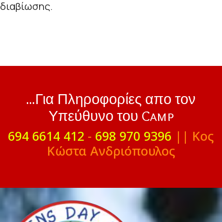
διαβίωσης.
...Για Πληροφορίες απο τον
Υπεύθυνο του Camp
694 6614 412
-
698 970 9396
|| Κος
Κώστα Ανδριόπουλος