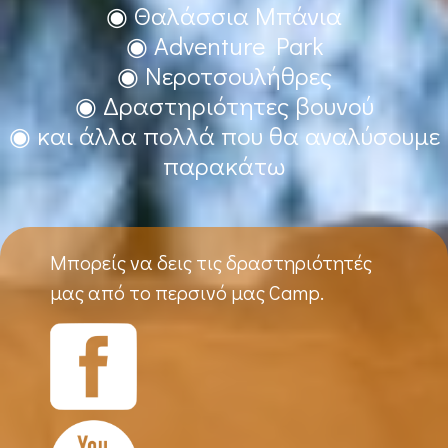
◉ Θαλάσσια Μπάνια
◉ Adventure Park
◉ Νεροτσουλήθρες
◉ Δραστηριότητες βουνού
◉ και άλλα πολλά που θα αναλύσουμε
παρακάτω
Μπορείς να δεις τις δραστηριότητές
μας από το περσινό μας Camp.