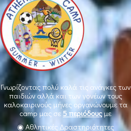
Γνωρίζοντας πολύ καλά τις ανάγκες των
παιδιών αλλά και των γονέων τους
καλοκαιρινούς μήνες οργανώνουμε τα
camp μας σε
5 περιόδους
με
◉ Αθλητικές Δραστηριότητες