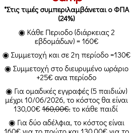
*Στις τιμές συμπεριλαμβάνεται ο ΦΠΑ
(24%)
◉ Κάθε Περιοδο (διάρκειας 2
εβδομάδων) =
160€
◉ Συμμετοχή και σε 2η περίοδο =
130€
◉ Συμμετοχή στο διευρυμένο ωράριο
+25€
ανα περίοδο
◉ Για ομαδικές εγγραφές (5 παιδιών)
μέχρι 10/06/2026, το κόστος θα είναι
130,00€
160,00€.
το κάθε παιδί
◉ Για δύο αδέλφια, το κόστος είναι
160€
για το πρώτο και
130,00€
για το