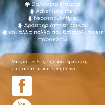
◉ Θαλάσσια Μπάνια
◉ Adventure Park
◉ Νεροτσουλήθρες
◉ Δραστηριότητες βουνού
◉ και άλλα πολλά που θα αναλύσουμε
παρακάτω
Μπορείς να δεις τις δραστηριότητές
μας από το περσινό μας Camp.