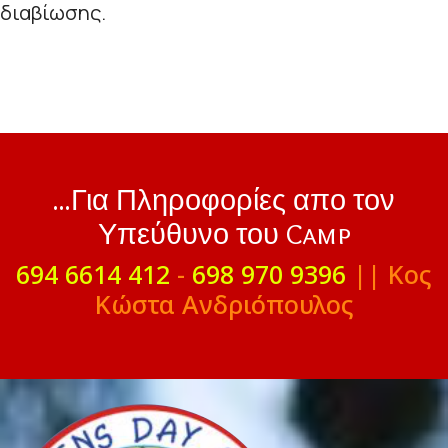
διαβίωσης.
...Για Πληροφορίες απο τον
Υπεύθυνο του Camp
694 6614 412
-
698 970 9396
|| Κος
Κώστα Ανδριόπουλος