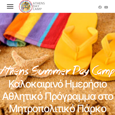
Καλοκαιρινό Ημερήσιο
Αθλητικό Πρόγραμμα στο
Μητροπολιτικό Πάρκο