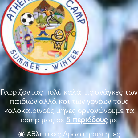
Γνωρίζοντας πολύ καλά τις ανάγκες των
παιδιών αλλά και των γονέων τους
καλοκαιρινούς μήνες οργανώνουμε τα
camp μας σε
5 περιόδους
με
◉ Αθλητικές Δραστηριότητες