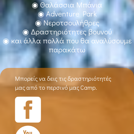
◉ Θαλάσσια Μπάνια
◉ Adventure Park
◉ Νεροτσουλήθρες
◉ Δραστηριότητες βουνού
◉ και άλλα πολλά που θα αναλύσουμε
παρακάτω
Μπορείς να δεις τις δραστηριότητές
μας από το περσινό μας Camp.