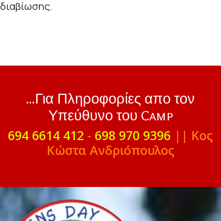
διαβίωσης.
...Για Πληροφορίες απο τον
Υπεύθυνο του Camp
694 6614 412
-
698 970 9396
|| Κος
Κώστα Ανδριόπουλος