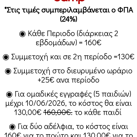
*Στις τιμές συμπεριλαμβάνεται ο ΦΠΑ
(24%)
◉ Κάθε Περιοδο (διάρκειας 2
εβδομάδων) =
160€
◉ Συμμετοχή και σε 2η περίοδο =
130€
◉ Συμμετοχή στο διευρυμένο ωράριο
+25€
ανα περίοδο
◉ Για ομαδικές εγγραφές (5 παιδιών)
μέχρι 10/06/2026, το κόστος θα είναι
130,00€
160,00€.
το κάθε παιδί
◉ Για δύο αδέλφια, το κόστος είναι
160€
για το πρώτο και
130,00€
για το