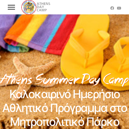
Καλοκαιρινό Ημερήσιο
Αθλητικό Πρόγραμμα στο
Μητροπολιτικό Πάρκο