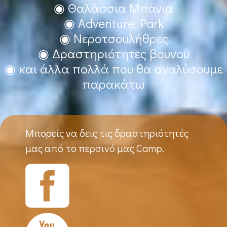
◉ Θαλάσσια Μπάνια
◉ Adventure Park
◉ Νεροτσουλήθρες
◉ Δραστηριότητες βουνού
◉ και άλλα πολλά που θα αναλύσουμε
παρακάτω
Μπορείς να δεις τις δραστηριότητές
μας από το περσινό μας Camp.