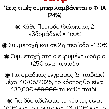
*Στις τιμές συμπεριλαμβάνεται ο ΦΠΑ
(24%)
◉ Κάθε Περιοδο (διάρκειας 2
εβδομάδων) =
160€
◉ Συμμετοχή και σε 2η περίοδο =
130€
◉ Συμμετοχή στο διευρυμένο ωράριο
+25€
ανα περίοδο
◉ Για ομαδικές εγγραφές (5 παιδιών)
μέχρι 10/06/2026, το κόστος θα είναι
130,00€
160,00€.
το κάθε παιδί
◉ Για δύο αδέλφια, το κόστος είναι
160€
για το πρώτο και
130,00€
για το