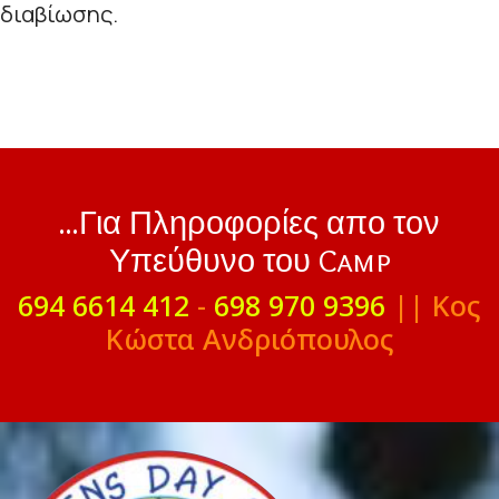
διαβίωσης.
...Για Πληροφορίες απο τον
Υπεύθυνο του Camp
694 6614 412
-
698 970 9396
|| Κος
Κώστα Ανδριόπουλος