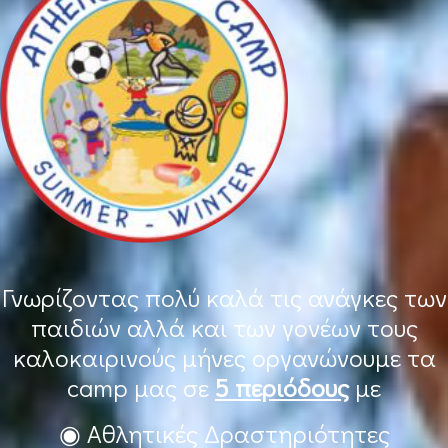
Γνωρίζοντας πολύ καλά τις ανάγκες των
παιδιών αλλά και των γονέων τους
καλοκαιρινούς μήνες οργανώνουμε τα
camp μας σε
5 περιόδους
με
◉ Αθλητικές Δραστηριότητες