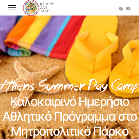
Καλοκαιρινό Ημερήσιο
Αθλητικό Πρόγραμμα στο
Μητροπολιτικό Πάρκο