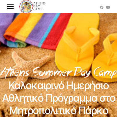
Καλοκαιρινό Ημερήσιο
Αθλητικό Πρόγραμμα στο
Μητροπολιτικό Πάρκο