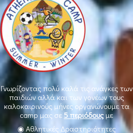
Γνωρίζοντας πολύ καλά τις ανάγκες των
παιδιών αλλά και των γονέων τους
καλοκαιρινούς μήνες οργανώνουμε τα
camp μας σε
5 περιόδους
με
◉ Αθλητικές Δραστηριότητες