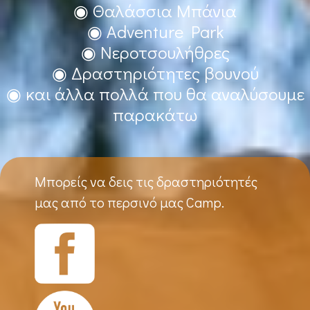
◉ Θαλάσσια Μπάνια
◉ Adventure Park
◉ Νεροτσουλήθρες
◉ Δραστηριότητες βουνού
◉ και άλλα πολλά που θα αναλύσουμε
παρακάτω
Μπορείς να δεις τις δραστηριότητές
μας από το περσινό μας Camp.