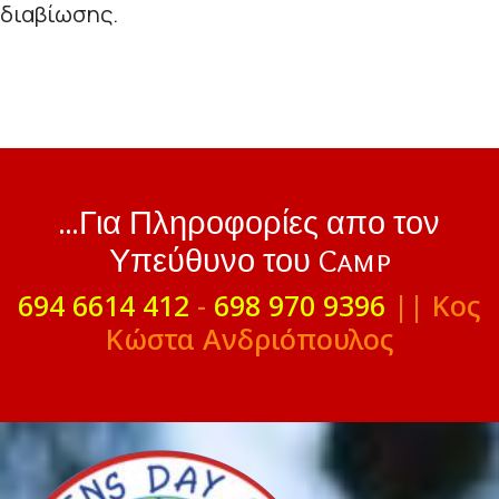
διαβίωσης.
...Για Πληροφορίες απο τον
Υπεύθυνο του Camp
694 6614 412
-
698 970 9396
|| Κος
Κώστα Ανδριόπουλος