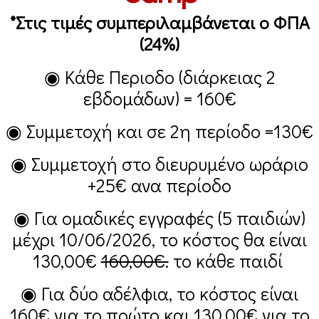
*Στις τιμές συμπεριλαμβάνεται ο ΦΠΑ
(24%)
◉ Κάθε Περιοδο (διάρκειας 2
εβδομάδων) =
160€
◉ Συμμετοχή και σε 2η περίοδο =
130€
◉ Συμμετοχή στο διευρυμένο ωράριο
+25€
ανα περίοδο
◉ Για ομαδικές εγγραφές (5 παιδιών)
μέχρι 10/06/2026, το κόστος θα είναι
130,00€
160,00€.
το κάθε παιδί
◉ Για δύο αδέλφια, το κόστος είναι
160€
για το πρώτο και
130,00€
για το