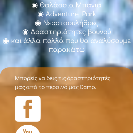
◉ Θαλάσσια Μπάνια
◉ Adventure Park
◉ Νεροτσουλήθρες
◉ Δραστηριότητες βουνού
◉ και άλλα πολλά που θα αναλύσουμε
παρακάτω
Μπορείς να δεις τις δραστηριότητές
μας από το περσινό μας Camp.