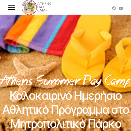
Καλοκαιρινό Ημερήσιο
Αθλητικό Πρόγραμμα στο
Μητροπολιτικό Πάρκο