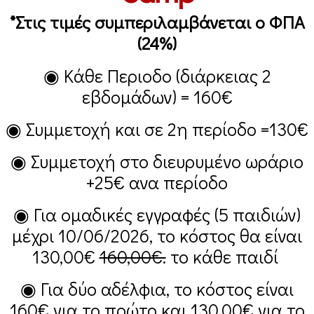
*Στις τιμές συμπεριλαμβάνεται ο ΦΠΑ
(24%)
◉ Κάθε Περιοδο (διάρκειας 2
εβδομάδων) =
160€
◉ Συμμετοχή και σε 2η περίοδο =
130€
◉ Συμμετοχή στο διευρυμένο ωράριο
+25€
ανα περίοδο
◉ Για ομαδικές εγγραφές (5 παιδιών)
μέχρι 10/06/2026, το κόστος θα είναι
130,00€
160,00€.
το κάθε παιδί
◉ Για δύο αδέλφια, το κόστος είναι
160€
για το πρώτο και
130,00€
για το