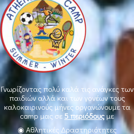
Γνωρίζοντας πολύ καλά τις ανάγκες των
παιδιών αλλά και των γονέων τους
καλοκαιρινούς μήνες οργανώνουμε τα
camp μας σε
5 περιόδους
με
◉ Αθλητικές Δραστηριότητες