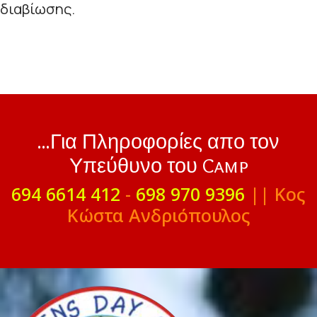
διαβίωσης.
...Για Πληροφορίες απο τον
Υπεύθυνο του Camp
694 6614 412
-
698 970 9396
|| Κος
Κώστα Ανδριόπουλος