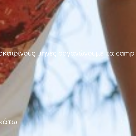
λοκαιρινούς μήνες οργανώνουμε τα camp
ακάτω