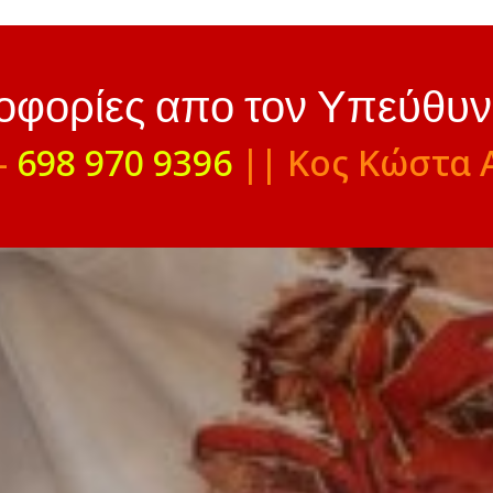
ροφορίες απο τον Υπεύθυ
-
698 970 9396
|| Κος Κώστα 