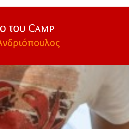
νο του Camp
Ανδριόπουλος