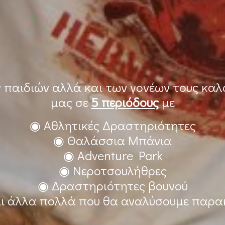
ν παιδιών αλλά και των γονέων τους κα
μας σε
5 περιόδους
με
◉ Αθλητικές Δραστηριότητες
◉ Θαλάσσια Μπάνια
◉ Adventure Park
◉ Νεροτσουλήθρες
◉ Δραστηριότητες βουνού
ι άλλα πολλά που θα αναλύσουμε παρ