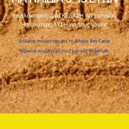
η καλοκαιρινή ΔΙΑΣΚΕΔΑΣΗ για τα παιδιά
Η καλύτερη ΛΥΣΗ για τους γονείς
Δήλωσε συμμετοχή για το Athens Day Camp
Δήλωσε συμμετοχή για Σχολικές Εκδρομές