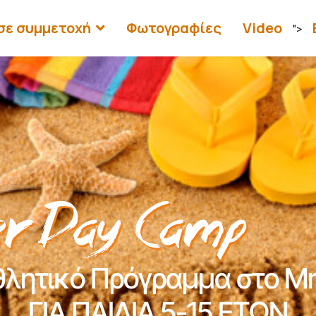
σε συμμετοχή
Φωτογραφίες
Video
">
θλητικό Πρόγραμμα στο Μη
ΓΙΑ ΠΑΙΔΙΑ 5-15 ΕΤΩΝ