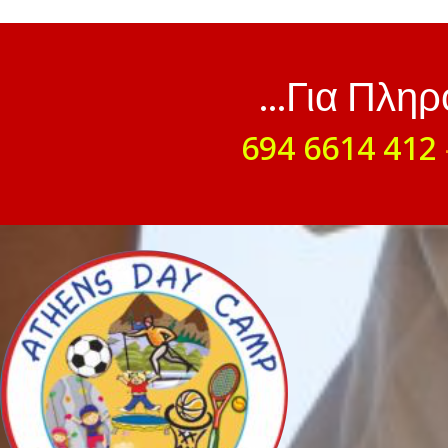
...Για Πλη
694 6614 412