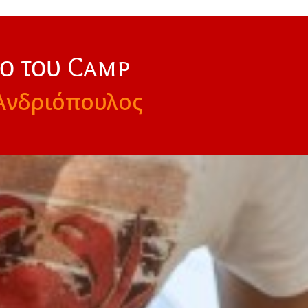
νο του Camp
Ανδριόπουλος