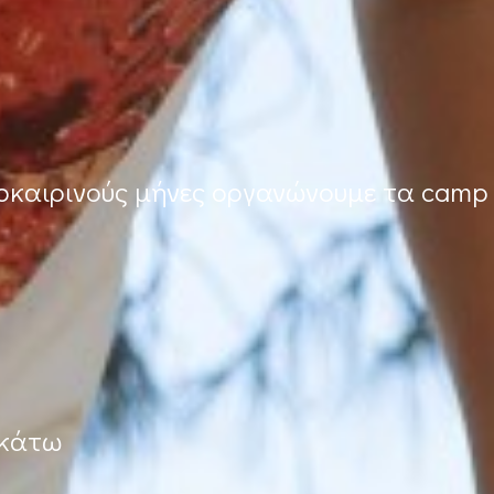
λοκαιρινούς μήνες οργανώνουμε τα camp
ακάτω