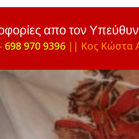
ροφορίες απο τον Υπεύθυ
-
698 970 9396
|| Κος Κώστα 