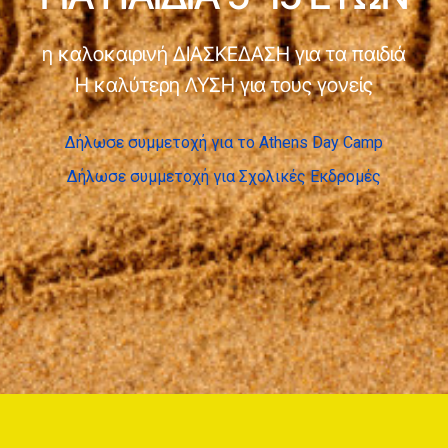
η καλοκαιρινή ΔΙΑΣΚΕΔΑΣΗ για τα παιδιά
Η καλύτερη ΛΥΣΗ για τους γονείς
Δήλωσε συμμετοχή για το Athens Day Camp
Δήλωσε συμμετοχή για Σχολικές Εκδρομές