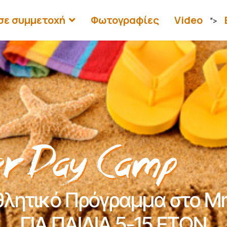
σε συμμετοχή
Φωτογραφίες
Video
">
θλητικό Πρόγραμμα στο Μη
ΓΙΑ ΠΑΙΔΙΑ 5-15 ΕΤΩΝ