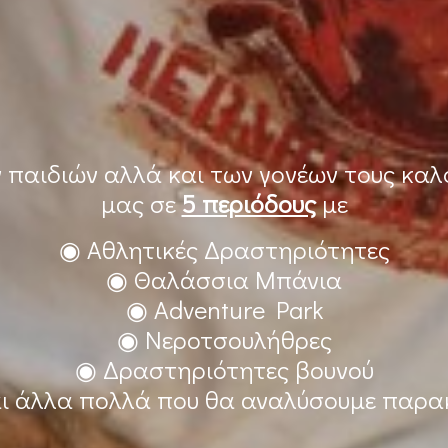
ν παιδιών αλλά και των γονέων τους κα
μας σε
5 περιόδους
με
◉ Αθλητικές Δραστηριότητες
◉ Θαλάσσια Μπάνια
◉ Adventure Park
◉ Νεροτσουλήθρες
◉ Δραστηριότητες βουνού
ι άλλα πολλά που θα αναλύσουμε παρ