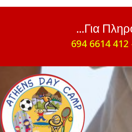
...Για Πλη
694 6614 412