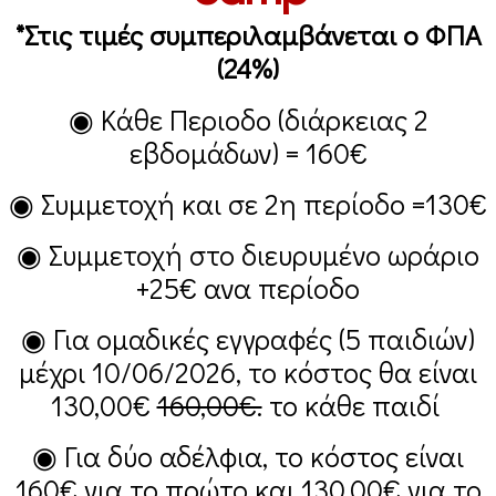
*Στις τιμές συμπεριλαμβάνεται ο ΦΠΑ
(24%)
◉ Κάθε Περιοδο (διάρκειας 2
εβδομάδων) =
160€
◉ Συμμετοχή και σε 2η περίοδο =
130€
◉ Συμμετοχή στο διευρυμένο ωράριο
+25€
ανα περίοδο
◉ Για ομαδικές εγγραφές (5 παιδιών)
μέχρι 10/06/2026, το κόστος θα είναι
130,00€
160,00€.
το κάθε παιδί
◉ Για δύο αδέλφια, το κόστος είναι
160€
για το πρώτο και
130,00€
για το