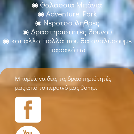
◉ Θαλάσσια Μπάνια
◉ Adventure Park
◉ Νεροτσουλήθρες
◉ Δραστηριότητες βουνού
◉ και άλλα πολλά που θα αναλύσουμε
παρακάτω
Μπορείς να δεις τις δραστηριότητές
μας από το περσινό μας Camp.