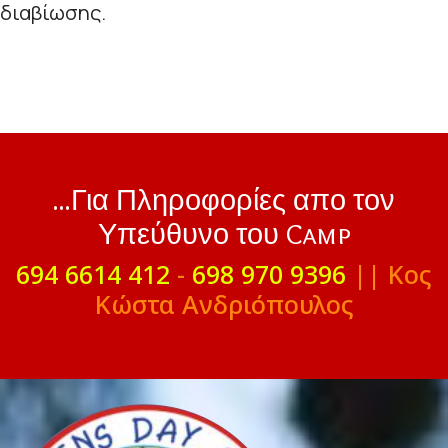
διαβίωσης.
...Για Πληροφορίες απο τον
Υπεύθυνο του Camp
694 6614 412
-
698 970 9396
|| Κος
Κώστα Ανδριόπουλος