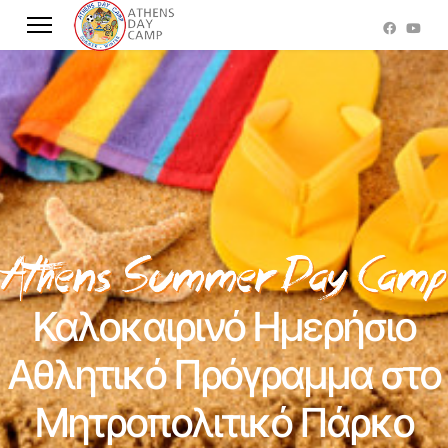
Καλοκαιρινό Ημερήσιο
Αθλητικό Πρόγραμμα στο
Μητροπολιτικό Πάρκο