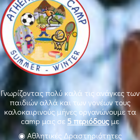
Γνωρίζοντας πολύ καλά τις ανάγκες των
παιδιών αλλά και των γονέων τους
καλοκαιρινούς μήνες οργανώνουμε τα
camp μας σε
5 περιόδους
με
◉ Αθλητικές Δραστηριότητες