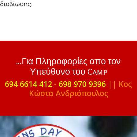
διαβίωσης.
...Για Πληροφορίες απο τον
Υπεύθυνο του Camp
694 6614 412
-
698 970 9396
|| Κος
Κώστα Ανδριόπουλος