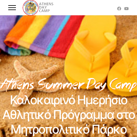
Καλοκαιρινό Ημερήσιο
Αθλητικό Πρόγραμμα στο
Μητροπολιτικό Πάρκο