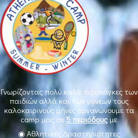
Γνωρίζοντας πολύ καλά τις ανάγκες των
παιδιών αλλά και των γονέων τους
καλοκαιρινούς μήνες οργανώνουμε τα
camp μας σε
5 περιόδους
με
◉ Αθλητικές Δραστηριότητες