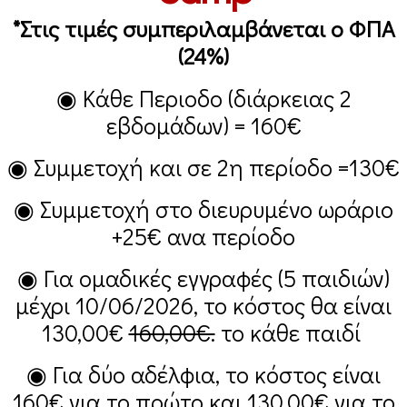
*Στις τιμές συμπεριλαμβάνεται ο ΦΠΑ
(24%)
◉ Κάθε Περιοδο (διάρκειας 2
εβδομάδων) =
160€
◉ Συμμετοχή και σε 2η περίοδο =
130€
◉ Συμμετοχή στο διευρυμένο ωράριο
+25€
ανα περίοδο
◉ Για ομαδικές εγγραφές (5 παιδιών)
μέχρι 10/06/2026, το κόστος θα είναι
130,00€
160,00€.
το κάθε παιδί
◉ Για δύο αδέλφια, το κόστος είναι
160€
για το πρώτο και
130,00€
για το