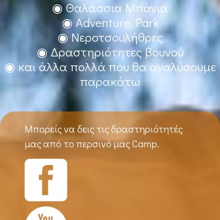
◉ Θαλάσσια Μπάνια
◉ Adventure Park
◉ Νεροτσουλήθρες
◉ Δραστηριότητες βουνού
◉ και άλλα πολλά που θα αναλύσουμε
παρακάτω
Μπορείς να δεις τις δραστηριότητές
μας από το περσινό μας Camp.