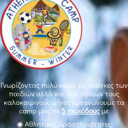
Γνωρίζοντας πολύ καλά τις ανάγκες των
παιδιών αλλά και των γονέων τους
καλοκαιρινούς μήνες οργανώνουμε τα
camp μας σε
5 περιόδους
με
◉ Αθλητικές Δραστηριότητες