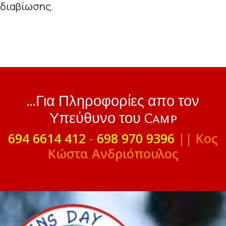
διαβίωσης.
...Για Πληροφορίες απο τον
Υπεύθυνο του Camp
694 6614 412
-
698 970 9396
|| Κος
Κώστα Ανδριόπουλος