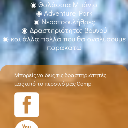
◉ Θαλάσσια Μπάνια
◉ Adventure Park
◉ Νεροτσουλήθρες
◉ Δραστηριότητες βουνού
◉ και άλλα πολλά που θα αναλύσουμε
παρακάτω
Μπορείς να δεις τις δραστηριότητές
μας από το περσινό μας Camp.