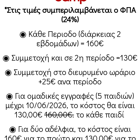
*Στις τιμές συμπεριλαμβάνεται ο ΦΠΑ
(24%)
◉ Κάθε Περιοδο (διάρκειας 2
εβδομάδων) =
160€
◉ Συμμετοχή και σε 2η περίοδο =
130€
◉ Συμμετοχή στο διευρυμένο ωράριο
+25€
ανα περίοδο
◉ Για ομαδικές εγγραφές (5 παιδιών)
μέχρι 10/06/2026, το κόστος θα είναι
130,00€
160,00€.
το κάθε παιδί
◉ Για δύο αδέλφια, το κόστος είναι
160€
για το πρώτο και
130,00€
για το