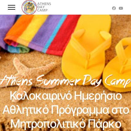
Καλοκαιρινό Ημερήσιο
Αθλητικό Πρόγραμμα στο
Μητροπολιτικό Πάρκο