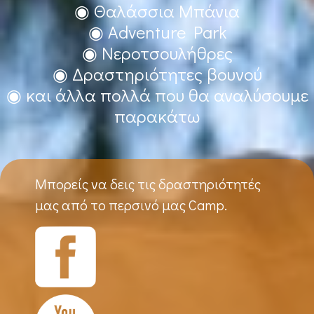
◉ Θαλάσσια Μπάνια
◉ Adventure Park
◉ Νεροτσουλήθρες
◉ Δραστηριότητες βουνού
◉ και άλλα πολλά που θα αναλύσουμε
παρακάτω
Μπορείς να δεις τις δραστηριότητές
μας από το περσινό μας Camp.