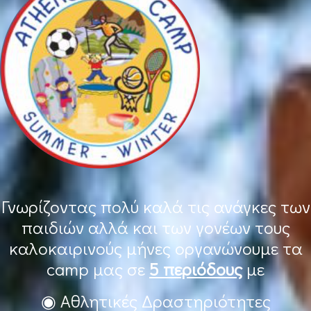
Γνωρίζοντας πολύ καλά τις ανάγκες των
παιδιών αλλά και των γονέων τους
καλοκαιρινούς μήνες οργανώνουμε τα
camp μας σε
5 περιόδους
με
◉ Αθλητικές Δραστηριότητες