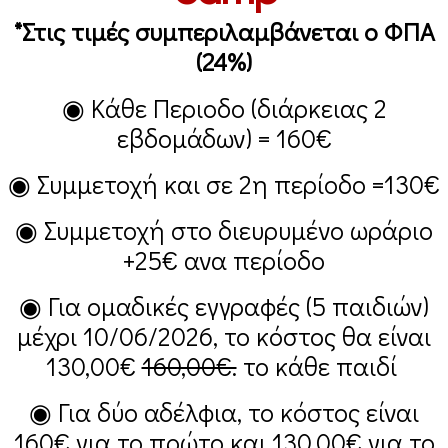
*Στις τιμές συμπεριλαμβάνεται ο ΦΠΑ
(24%)
◉ Κάθε Περιοδο (διάρκειας 2
εβδομάδων) =
160€
◉ Συμμετοχή και σε 2η περίοδο =
130€
◉ Συμμετοχή στο διευρυμένο ωράριο
+25€
ανα περίοδο
◉ Για ομαδικές εγγραφές (5 παιδιών)
μέχρι 10/06/2026, το κόστος θα είναι
130,00€
160,00€.
το κάθε παιδί
◉ Για δύο αδέλφια, το κόστος είναι
160€
για το πρώτο και
130,00€
για το