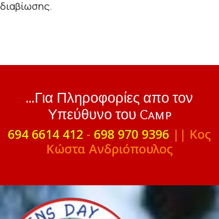
διαβίωσης.
...Για Πληροφορίες απο τον
Υπεύθυνο του Camp
694 6614 412
-
698 970 9396
|| Κος
Κώστα Ανδριόπουλος