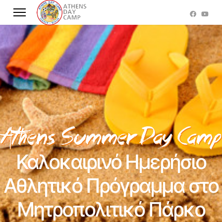
Καλοκαιρινό Ημερήσιο
Αθλητικό Πρόγραμμα στο
Μητροπολιτικό Πάρκο