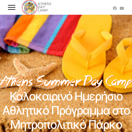
Καλοκαιρινό Ημερήσιο
Αθλητικό Πρόγραμμα στο
Μητροπολιτικό Πάρκο