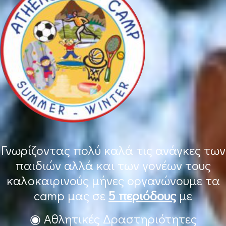
Γνωρίζοντας πολύ καλά τις ανάγκες των
παιδιών αλλά και των γονέων τους
καλοκαιρινούς μήνες οργανώνουμε τα
camp μας σε
5 περιόδους
με
◉ Αθλητικές Δραστηριότητες