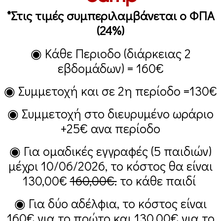
*Στις τιμές συμπεριλαμβάνεται ο ΦΠΑ
(24%)
◉ Κάθε Περιοδο (διάρκειας 2
εβδομάδων) =
160€
◉ Συμμετοχή και σε 2η περίοδο =
130€
◉ Συμμετοχή στο διευρυμένο ωράριο
+25€
ανα περίοδο
◉ Για ομαδικές εγγραφές (5 παιδιών)
μέχρι 10/06/2026, το κόστος θα είναι
130,00€
160,00€.
το κάθε παιδί
◉ Για δύο αδέλφια, το κόστος είναι
160€
για το πρώτο και
130,00€
για το