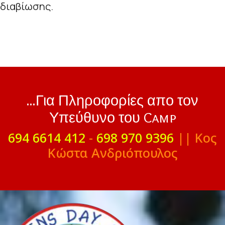
διαβίωσης.
...Για Πληροφορίες απο τον
Υπεύθυνο του Camp
694 6614 412
-
698 970 9396
|| Κος
Κώστα Ανδριόπουλος