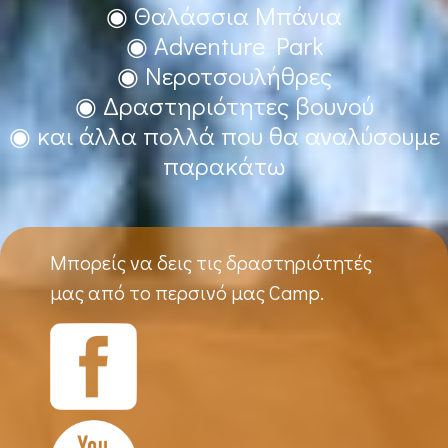
◉ Θαλάσσια Μπάνια
◉ Adventure Park
◉ Νεροτσουλήθρες
◉ Δραστηριότητες βουνού
◉ και άλλα πολλά που θα αναλύσουμε
παρακάτω
Μπορείς να δεις τις δραστηριότητές
μας από το περσινό μας Camp.