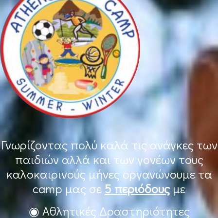
Γνωρίζοντας πολύ καλά τις ανάγκες των
παιδιών αλλά και των γονέων τους
καλοκαιρινούς μήνες οργανώνουμε τα
camp μας σε
5 περιόδους
με
◉ Αθλητικές Δραστηριότητες