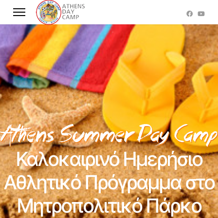
Καλοκαιρινό Ημερήσιο
Αθλητικό Πρόγραμμα στο
Μητροπολιτικό Πάρκο