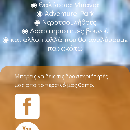
◉ Θαλάσσια Μπάνια
◉ Adventure Park
◉ Νεροτσουλήθρες
◉ Δραστηριότητες βουνού
◉ και άλλα πολλά που θα αναλύσουμε
παρακάτω
Μπορείς να δεις τις δραστηριότητές
μας από το περσινό μας Camp.