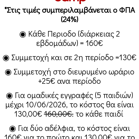
*Στις τιμές συμπεριλαμβάνεται ο ΦΠΑ
(24%)
◉ Κάθε Περιοδο (διάρκειας 2
εβδομάδων) =
160€
◉ Συμμετοχή και σε 2η περίοδο =
130€
◉ Συμμετοχή στο διευρυμένο ωράριο
+25€
ανα περίοδο
◉ Για ομαδικές εγγραφές (5 παιδιών)
μέχρι 10/06/2026, το κόστος θα είναι
130,00€
160,00€.
το κάθε παιδί
◉ Για δύο αδέλφια, το κόστος είναι
160€
για το πρώτο και
130,00€
για το