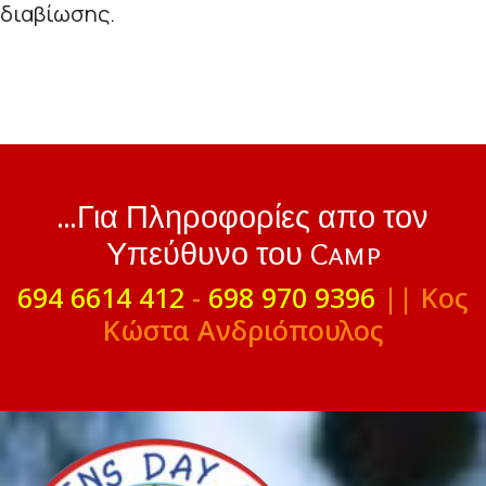
διαβίωσης.
...Για Πληροφορίες απο τον
Υπεύθυνο του Camp
694 6614 412
-
698 970 9396
|| Κος
Κώστα Ανδριόπουλος