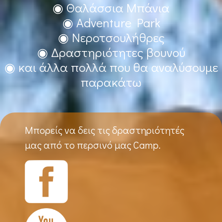
◉ Θαλάσσια Μπάνια
◉ Adventure Park
◉ Νεροτσουλήθρες
◉ Δραστηριότητες βουνού
◉ και άλλα πολλά που θα αναλύσουμε
παρακάτω
Μπορείς να δεις τις δραστηριότητές
μας από το περσινό μας Camp.