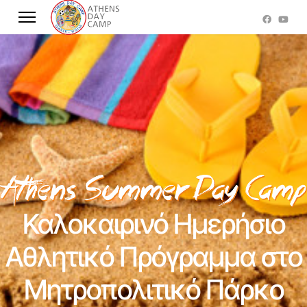
Καλοκαιρινό Ημερήσιο
Αθλητικό Πρόγραμμα στο
Μητροπολιτικό Πάρκο