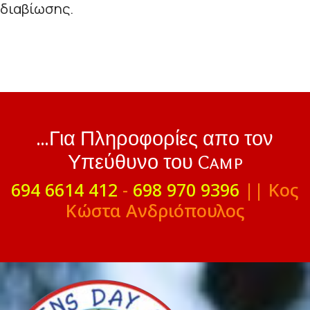
διαβίωσης.
...Για Πληροφορίες απο τον
Υπεύθυνο του Camp
694 6614 412
-
698 970 9396
|| Κος
Κώστα Ανδριόπουλος