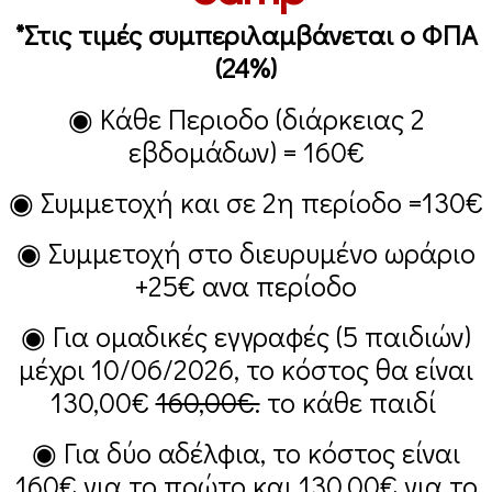
*Στις τιμές συμπεριλαμβάνεται ο ΦΠΑ
(24%)
◉ Κάθε Περιοδο (διάρκειας 2
εβδομάδων) =
160€
◉ Συμμετοχή και σε 2η περίοδο =
130€
◉ Συμμετοχή στο διευρυμένο ωράριο
+25€
ανα περίοδο
◉ Για ομαδικές εγγραφές (5 παιδιών)
μέχρι 10/06/2026, το κόστος θα είναι
130,00€
160,00€.
το κάθε παιδί
◉ Για δύο αδέλφια, το κόστος είναι
160€
για το πρώτο και
130,00€
για το