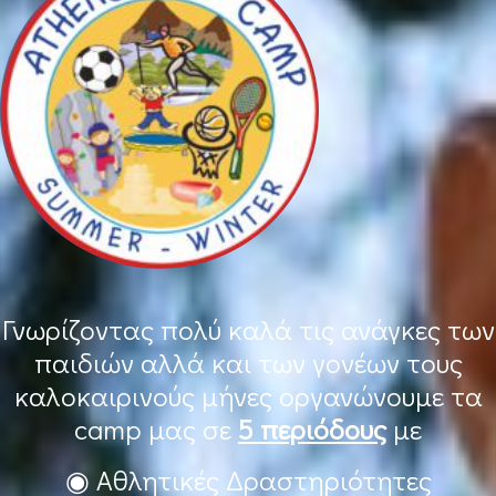
Γνωρίζοντας πολύ καλά τις ανάγκες των
παιδιών αλλά και των γονέων τους
καλοκαιρινούς μήνες οργανώνουμε τα
camp μας σε
5 περιόδους
με
◉ Αθλητικές Δραστηριότητες