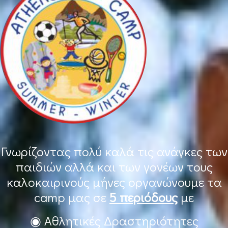
Γνωρίζοντας πολύ καλά τις ανάγκες των
παιδιών αλλά και των γονέων τους
καλοκαιρινούς μήνες οργανώνουμε τα
camp μας σε
5 περιόδους
με
◉ Αθλητικές Δραστηριότητες