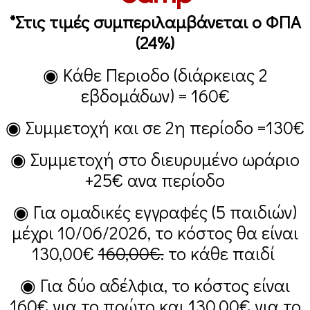
*Στις τιμές συμπεριλαμβάνεται ο ΦΠΑ
(24%)
◉ Κάθε Περιοδο (διάρκειας 2
εβδομάδων) =
160€
◉ Συμμετοχή και σε 2η περίοδο =
130€
◉ Συμμετοχή στο διευρυμένο ωράριο
+25€
ανα περίοδο
◉ Για ομαδικές εγγραφές (5 παιδιών)
μέχρι 10/06/2026, το κόστος θα είναι
130,00€
160,00€.
το κάθε παιδί
◉ Για δύο αδέλφια, το κόστος είναι
160€
για το πρώτο και
130,00€
για το