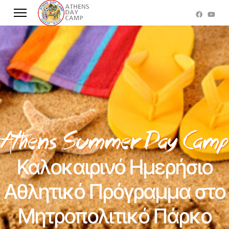
Καλοκαιρινό Ημερήσιο
Αθλητικό Πρόγραμμα στο
Μητροπολιτικό Πάρκο