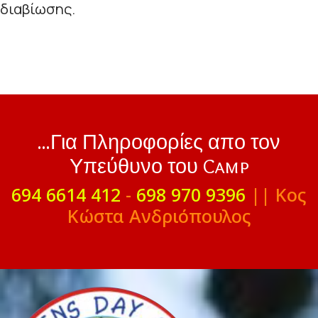
διαβίωσης.
...Για Πληροφορίες απο τον
Υπεύθυνο του Camp
694 6614 412
-
698 970 9396
|| Κος
Κώστα Ανδριόπουλος