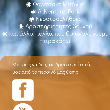
◉ Θαλάσσια Μπάνια
◉ Adventure Park
◉ Νεροτσουλήθρες
◉ Δραστηριότητες βουνού
◉ και άλλα πολλά που θα αναλύσουμε
παρακάτω
Μπορείς να δεις τις δραστηριότητές
μας από το περσινό μας Camp.