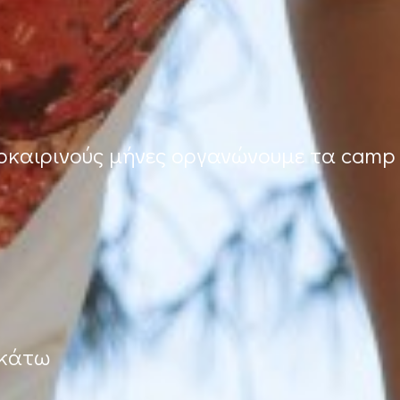
λοκαιρινούς μήνες οργανώνουμε τα camp
ακάτω