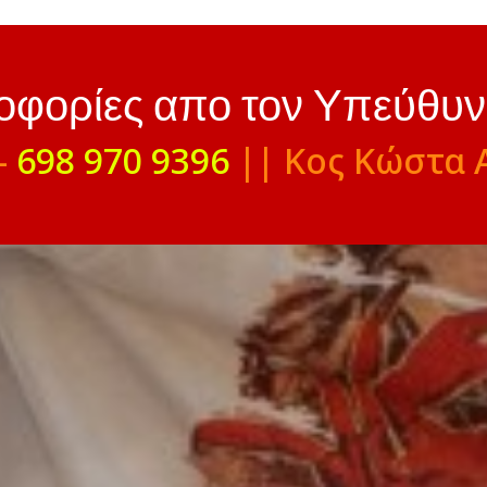
ροφορίες απο τον Υπεύθυ
-
698 970 9396
|| Κος Κώστα 