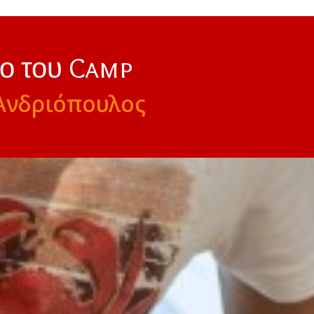
νο του Camp
Ανδριόπουλος