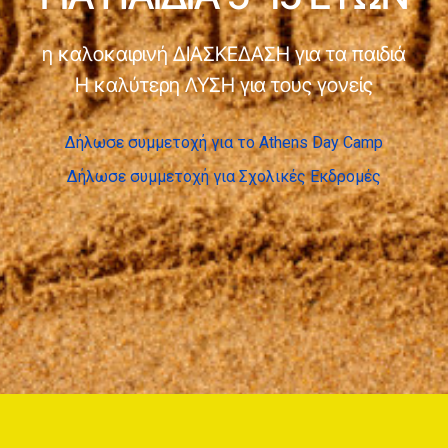
η καλοκαιρινή ΔΙΑΣΚΕΔΑΣΗ για τα παιδιά
Η καλύτερη ΛΥΣΗ για τους γονείς
Δήλωσε συμμετοχή για το Athens Day Camp
Δήλωσε συμμετοχή για Σχολικές Εκδρομές