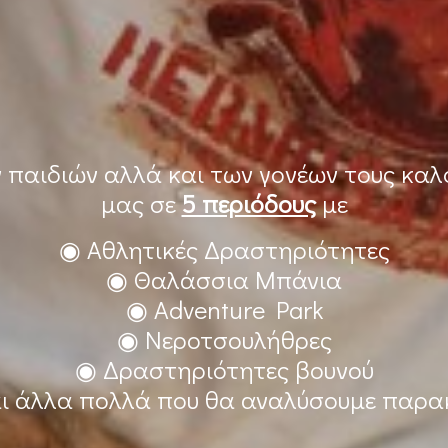
ν παιδιών αλλά και των γονέων τους κα
μας σε
5 περιόδους
με
◉ Αθλητικές Δραστηριότητες
◉ Θαλάσσια Μπάνια
◉ Adventure Park
◉ Νεροτσουλήθρες
◉ Δραστηριότητες βουνού
ι άλλα πολλά που θα αναλύσουμε παρ