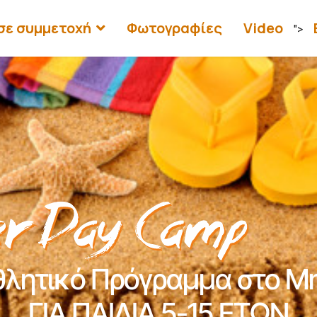
σε συμμετοχή
Φωτογραφίες
Video
">
θλητικό Πρόγραμμα στο Μη
ΓΙΑ ΠΑΙΔΙΑ 5-15 ΕΤΩΝ