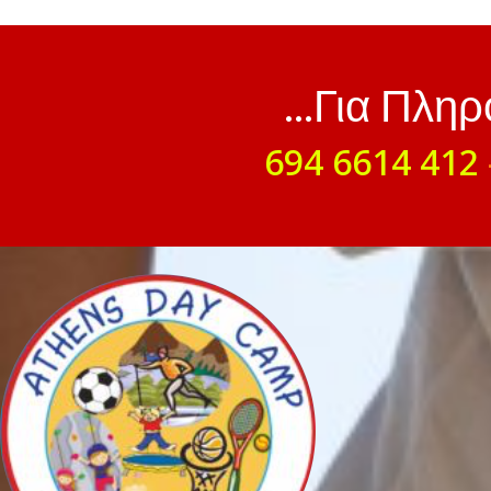
...Για Πλη
694 6614 412