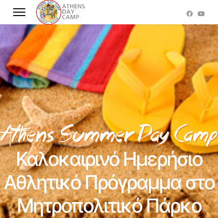
Καλοκαιρινό Ημερήσιο
Αθλητικό Πρόγραμμα στο
Μητροπολιτικό Πάρκο