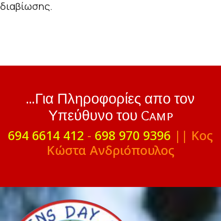
διαβίωσης.
...Για Πληροφορίες απο τον
Υπεύθυνο του Camp
694 6614 412
-
698 970 9396
|| Κος
Κώστα Ανδριόπουλος