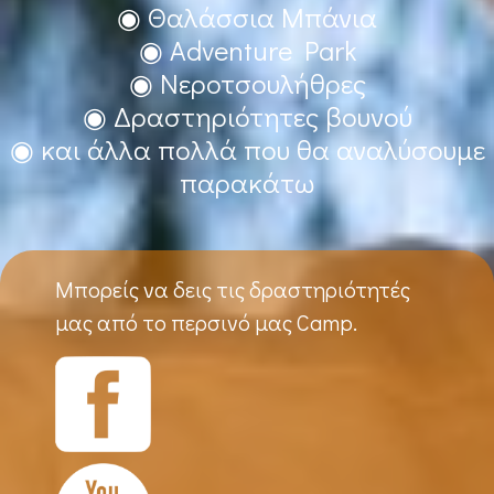
◉ Θαλάσσια Μπάνια
◉ Adventure Park
◉ Νεροτσουλήθρες
◉ Δραστηριότητες βουνού
◉ και άλλα πολλά που θα αναλύσουμε
παρακάτω
Μπορείς να δεις τις δραστηριότητές
μας από το περσινό μας Camp.