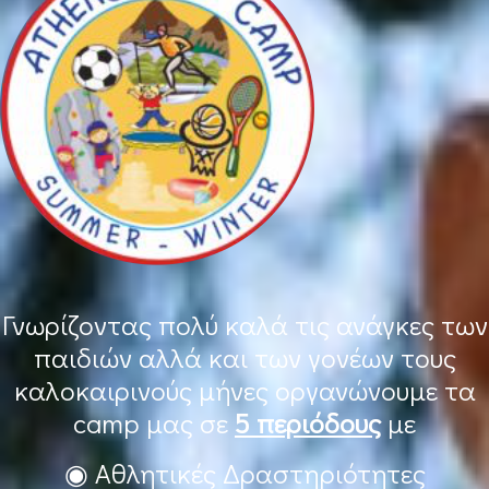
Γνωρίζοντας πολύ καλά τις ανάγκες των
παιδιών αλλά και των γονέων τους
καλοκαιρινούς μήνες οργανώνουμε τα
camp μας σε
5 περιόδους
με
◉ Αθλητικές Δραστηριότητες