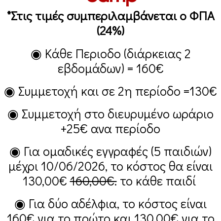
*Στις τιμές συμπεριλαμβάνεται ο ΦΠΑ
(24%)
◉ Κάθε Περιοδο (διάρκειας 2
εβδομάδων) =
160€
◉ Συμμετοχή και σε 2η περίοδο =
130€
◉ Συμμετοχή στο διευρυμένο ωράριο
+25€
ανα περίοδο
◉ Για ομαδικές εγγραφές (5 παιδιών)
μέχρι 10/06/2026, το κόστος θα είναι
130,00€
160,00€.
το κάθε παιδί
◉ Για δύο αδέλφια, το κόστος είναι
160€
για το πρώτο και
130,00€
για το