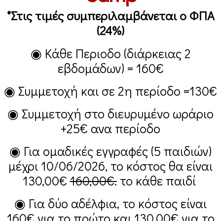
*Στις τιμές συμπεριλαμβάνεται ο ΦΠΑ
(24%)
◉ Κάθε Περιοδο (διάρκειας 2
εβδομάδων) =
160€
◉ Συμμετοχή και σε 2η περίοδο =
130€
◉ Συμμετοχή στο διευρυμένο ωράριο
+25€
ανα περίοδο
◉ Για ομαδικές εγγραφές (5 παιδιών)
μέχρι 10/06/2026, το κόστος θα είναι
130,00€
160,00€.
το κάθε παιδί
◉ Για δύο αδέλφια, το κόστος είναι
160€
για το πρώτο και
130,00€
για το