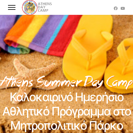
Καλοκαιρινό Ημερήσιο
Αθλητικό Πρόγραμμα στο
Μητροπολιτικό Πάρκο