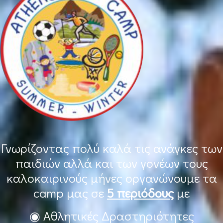
Γνωρίζοντας πολύ καλά τις ανάγκες των
παιδιών αλλά και των γονέων τους
καλοκαιρινούς μήνες οργανώνουμε τα
camp μας σε
5 περιόδους
με
◉ Αθλητικές Δραστηριότητες