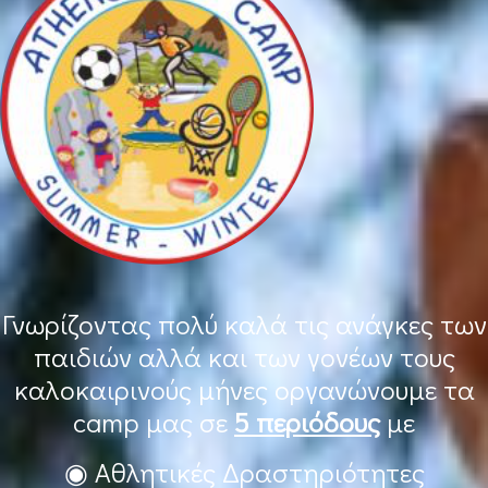
Γνωρίζοντας πολύ καλά τις ανάγκες των
παιδιών αλλά και των γονέων τους
καλοκαιρινούς μήνες οργανώνουμε τα
camp μας σε
5 περιόδους
με
◉ Αθλητικές Δραστηριότητες