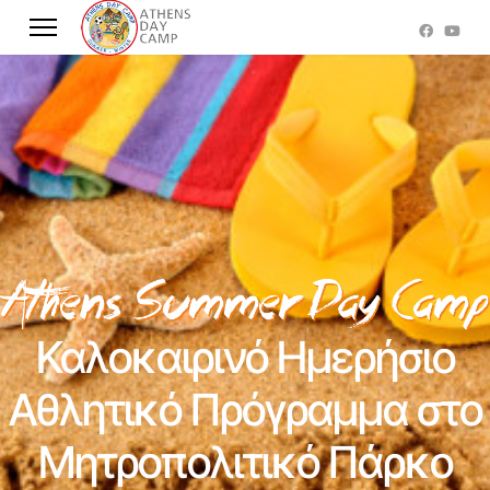
Καλοκαιρινό Ημερήσιο
Αθλητικό Πρόγραμμα στο
Μητροπολιτικό Πάρκο