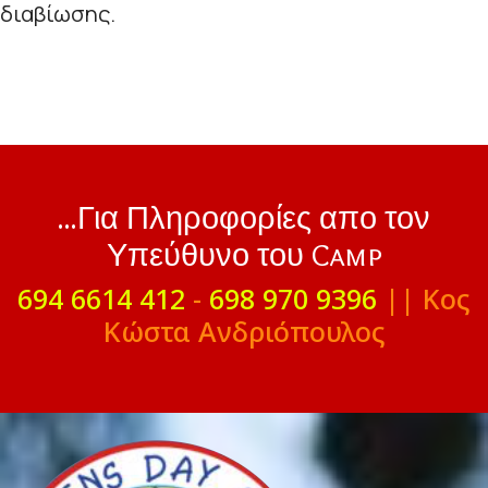
διαβίωσης.
...Για Πληροφορίες απο τον
Υπεύθυνο του Camp
694 6614 412
-
698 970 9396
|| Κος
Κώστα Ανδριόπουλος