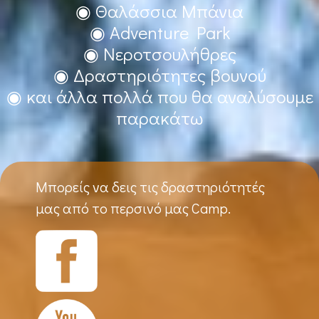
◉ Θαλάσσια Μπάνια
◉ Adventure Park
◉ Νεροτσουλήθρες
◉ Δραστηριότητες βουνού
◉ και άλλα πολλά που θα αναλύσουμε
παρακάτω
Μπορείς να δεις τις δραστηριότητές
μας από το περσινό μας Camp.