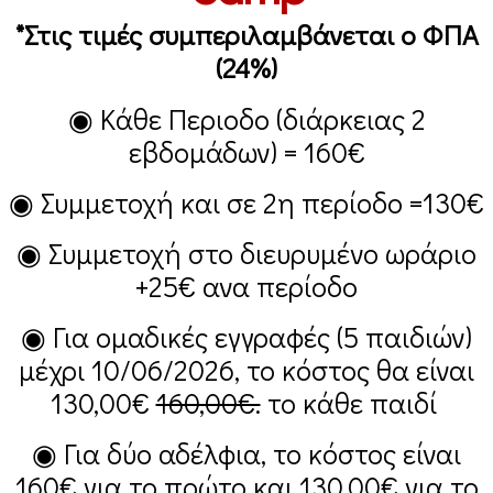
*Στις τιμές συμπεριλαμβάνεται ο ΦΠΑ
(24%)
◉ Κάθε Περιοδο (διάρκειας 2
εβδομάδων) =
160€
◉ Συμμετοχή και σε 2η περίοδο =
130€
◉ Συμμετοχή στο διευρυμένο ωράριο
+25€
ανα περίοδο
◉ Για ομαδικές εγγραφές (5 παιδιών)
μέχρι 10/06/2026, το κόστος θα είναι
130,00€
160,00€.
το κάθε παιδί
◉ Για δύο αδέλφια, το κόστος είναι
160€
για το πρώτο και
130,00€
για το