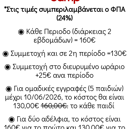
*Στις τιμές συμπεριλαμβάνεται ο ΦΠΑ
(24%)
◉ Κάθε Περιοδο (διάρκειας 2
εβδομάδων) =
160€
◉ Συμμετοχή και σε 2η περίοδο =
130€
◉ Συμμετοχή στο διευρυμένο ωράριο
+25€
ανα περίοδο
◉ Για ομαδικές εγγραφές (5 παιδιών)
μέχρι 10/06/2026, το κόστος θα είναι
130,00€
160,00€.
το κάθε παιδί
◉ Για δύο αδέλφια, το κόστος είναι
160€
για το πρώτο και
130,00€
για το