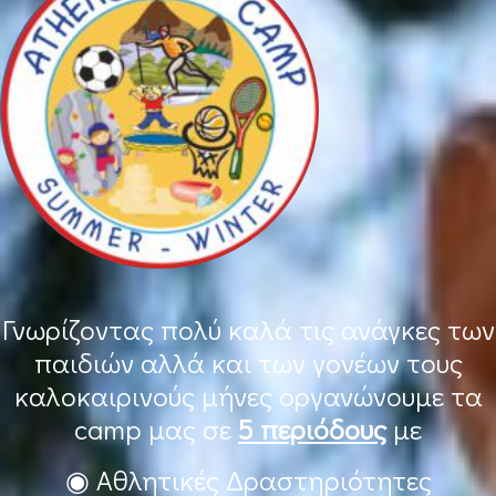
Γνωρίζοντας πολύ καλά τις ανάγκες των
παιδιών αλλά και των γονέων τους
καλοκαιρινούς μήνες οργανώνουμε τα
camp μας σε
5 περιόδους
με
◉ Αθλητικές Δραστηριότητες