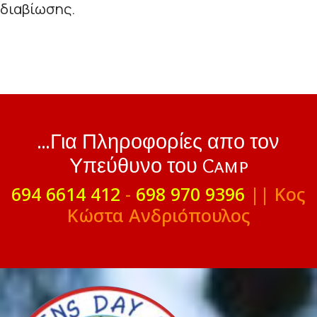
διαβίωσης.
...Για Πληροφορίες απο τον
Υπεύθυνο του Camp
694 6614 412
-
698 970 9396
|| Κος
Κώστα Ανδριόπουλος