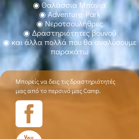
◉ Θαλάσσια Μπάνια
◉ Adventure Park
◉ Νεροτσουλήθρες
◉ Δραστηριότητες βουνού
◉ και άλλα πολλά που θα αναλύσουμε
παρακάτω
Μπορείς να δεις τις δραστηριότητές
μας από το περσινό μας Camp.