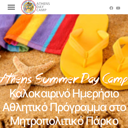
Καλοκαιρινό Ημερήσιο
Αθλητικό Πρόγραμμα στο
Μητροπολιτικό Πάρκο