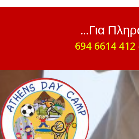
...Για Πλη
694 6614 412