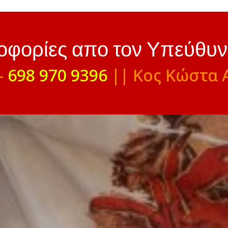
ροφορίες απο τον Υπεύθυ
-
698 970 9396
|| Κος Κώστα 