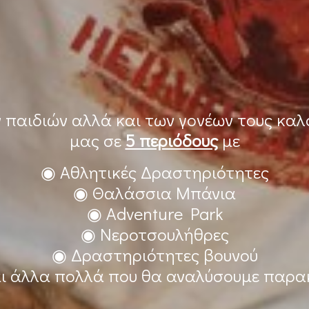
ν παιδιών αλλά και των γονέων τους κα
μας σε
5 περιόδους
με
◉ Αθλητικές Δραστηριότητες
◉ Θαλάσσια Μπάνια
◉ Adventure Park
◉ Νεροτσουλήθρες
◉ Δραστηριότητες βουνού
ι άλλα πολλά που θα αναλύσουμε παρ