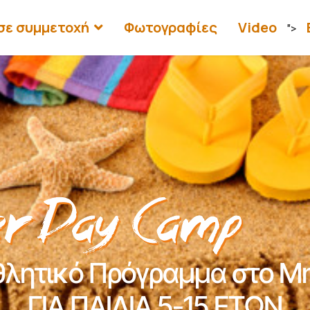
σε συμμετοχή
Φωτογραφίες
Video
">
θλητικό Πρόγραμμα στο Μη
ΓΙΑ ΠΑΙΔΙΑ 5-15 ΕΤΩΝ