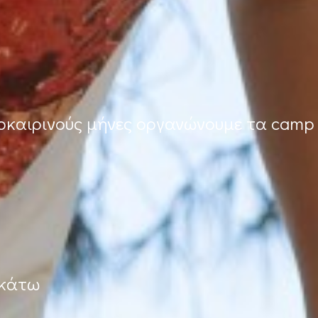
λοκαιρινούς μήνες οργανώνουμε τα camp
ακάτω