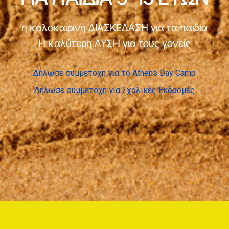
η καλοκαιρινή ΔΙΑΣΚΕΔΑΣΗ για τα παιδιά
Η καλύτερη ΛΥΣΗ για τους γονείς
Δήλωσε συμμετοχή για το Athens Day Camp
Δήλωσε συμμετοχή για Σχολικές Εκδρομές