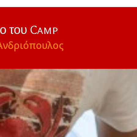
νο του Camp
Ανδριόπουλος