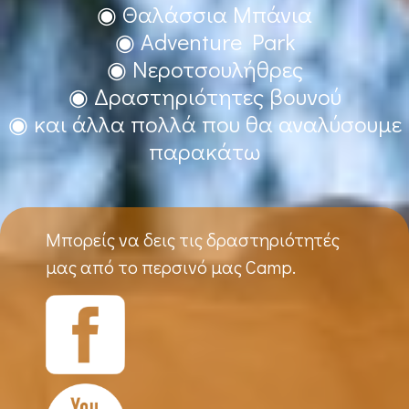
◉ Θαλάσσια Μπάνια
◉ Adventure Park
◉ Νεροτσουλήθρες
◉ Δραστηριότητες βουνού
◉ και άλλα πολλά που θα αναλύσουμε
παρακάτω
Μπορείς να δεις τις δραστηριότητές
μας από το περσινό μας Camp.