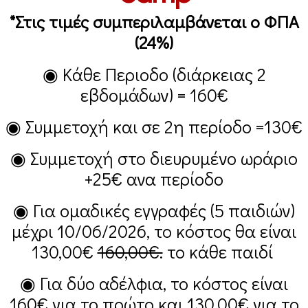
*Στις τιμές συμπεριλαμβάνεται ο ΦΠΑ
(24%)
◉ Κάθε Περιοδο (διάρκειας 2
εβδομάδων) =
160€
◉ Συμμετοχή και σε 2η περίοδο =
130€
◉ Συμμετοχή στο διευρυμένο ωράριο
+25€
ανα περίοδο
◉ Για ομαδικές εγγραφές (5 παιδιών)
μέχρι 10/06/2026, το κόστος θα είναι
130,00€
160,00€.
το κάθε παιδί
◉ Για δύο αδέλφια, το κόστος είναι
160€
για το πρώτο και
130,00€
για το