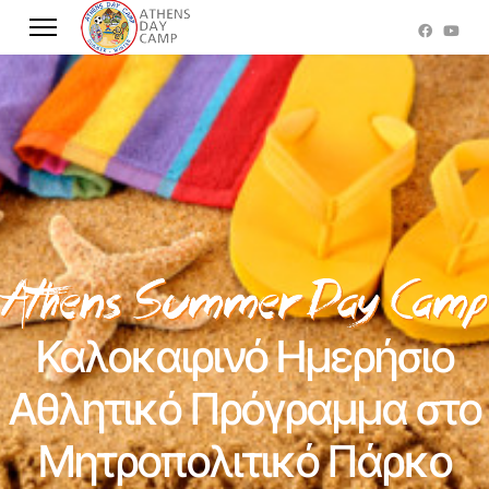
Καλοκαιρινό Ημερήσιο
Αθλητικό Πρόγραμμα στο
Μητροπολιτικό Πάρκο