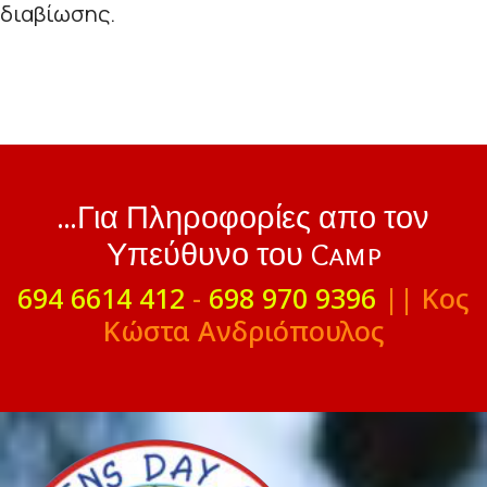
διαβίωσης.
...Για Πληροφορίες απο τον
Υπεύθυνο του Camp
694 6614 412
-
698 970 9396
|| Κος
Κώστα Ανδριόπουλος