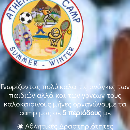
Γνωρίζοντας πολύ καλά τις ανάγκες των
παιδιών αλλά και των γονέων τους
καλοκαιρινούς μήνες οργανώνουμε τα
camp μας σε
5 περιόδους
με
◉ Αθλητικές Δραστηριότητες