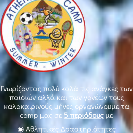
Γνωρίζοντας πολύ καλά τις ανάγκες των
παιδιών αλλά και των γονέων τους
καλοκαιρινούς μήνες οργανώνουμε τα
camp μας σε
5 περιόδους
με
◉ Αθλητικές Δραστηριότητες