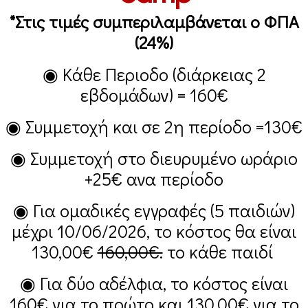
*Στις τιμές συμπεριλαμβάνεται ο ΦΠΑ
(24%)
◉ Κάθε Περιοδο (διάρκειας 2
εβδομάδων) =
160€
◉ Συμμετοχή και σε 2η περίοδο =
130€
◉ Συμμετοχή στο διευρυμένο ωράριο
+25€
ανα περίοδο
◉ Για ομαδικές εγγραφές (5 παιδιών)
μέχρι 10/06/2026, το κόστος θα είναι
130,00€
160,00€.
το κάθε παιδί
◉ Για δύο αδέλφια, το κόστος είναι
160€
για το πρώτο και
130,00€
για το