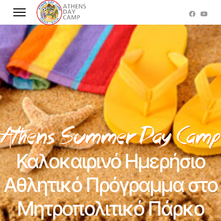
Καλοκαιρινό Ημερήσιο
Αθλητικό Πρόγραμμα στο
Μητροπολιτικό Πάρκο