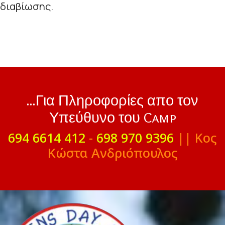
διαβίωσης.
...Για Πληροφορίες απο τον
Υπεύθυνο του Camp
694 6614 412
-
698 970 9396
|| Κος
Κώστα Ανδριόπουλος