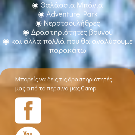
◉ Θαλάσσια Μπάνια
◉ Adventure Park
◉ Νεροτσουλήθρες
◉ Δραστηριότητες βουνού
◉ και άλλα πολλά που θα αναλύσουμε
παρακάτω
Μπορείς να δεις τις δραστηριότητές
μας από το περσινό μας Camp.