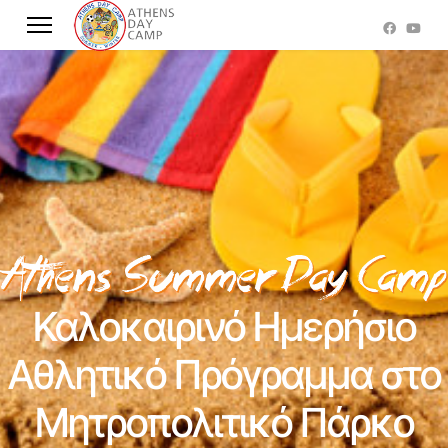
Καλοκαιρινό Ημερήσιο
Αθλητικό Πρόγραμμα στο
Μητροπολιτικό Πάρκο