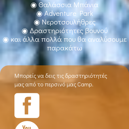
◉ Θαλάσσια Μπάνια
◉ Adventure Park
◉ Νεροτσουλήθρες
◉ Δραστηριότητες βουνού
◉ και άλλα πολλά που θα αναλύσουμε
παρακάτω
Μπορείς να δεις τις δραστηριότητές
μας από το περσινό μας Camp.