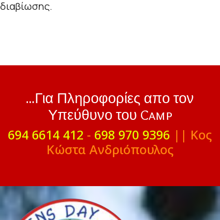
διαβίωσης.
...Για Πληροφορίες απο τον
Υπεύθυνο του Camp
694 6614 412
-
698 970 9396
|| Κος
Κώστα Ανδριόπουλος