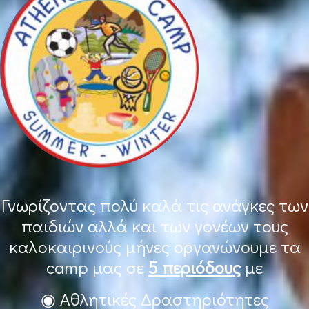
Γνωρίζοντας πολύ καλά τις ανάγκες των
παιδιών αλλά και των γονέων τους
καλοκαιρινούς μήνες οργανώνουμε τα
camp μας σε
5 περιόδους
με
◉ Αθλητικές Δραστηριότητες