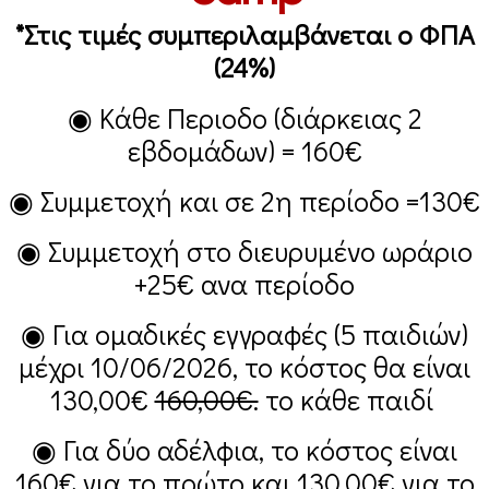
*Στις τιμές συμπεριλαμβάνεται ο ΦΠΑ
(24%)
◉ Κάθε Περιοδο (διάρκειας 2
εβδομάδων) =
160€
◉ Συμμετοχή και σε 2η περίοδο =
130€
◉ Συμμετοχή στο διευρυμένο ωράριο
+25€
ανα περίοδο
◉ Για ομαδικές εγγραφές (5 παιδιών)
μέχρι 10/06/2026, το κόστος θα είναι
130,00€
160,00€.
το κάθε παιδί
◉ Για δύο αδέλφια, το κόστος είναι
160€
για το πρώτο και
130,00€
για το