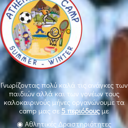
Γνωρίζοντας πολύ καλά τις ανάγκες των
παιδιών αλλά και των γονέων τους
καλοκαιρινούς μήνες οργανώνουμε τα
camp μας σε
5 περιόδους
με
◉ Αθλητικές Δραστηριότητες