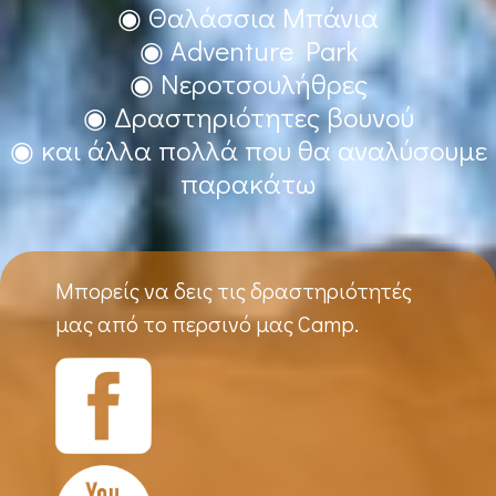
◉ Θαλάσσια Μπάνια
◉ Adventure Park
◉ Νεροτσουλήθρες
◉ Δραστηριότητες βουνού
◉ και άλλα πολλά που θα αναλύσουμε
παρακάτω
Μπορείς να δεις τις δραστηριότητές
μας από το περσινό μας Camp.