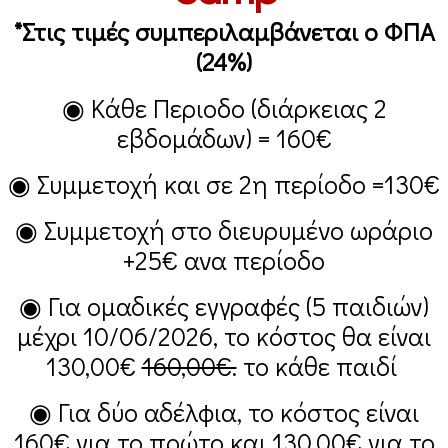
*Στις τιμές συμπεριλαμβάνεται ο ΦΠΑ
(24%)
◉ Κάθε Περιοδο (διάρκειας 2
εβδομάδων) =
160€
◉ Συμμετοχή και σε 2η περίοδο =
130€
◉ Συμμετοχή στο διευρυμένο ωράριο
+25€
ανα περίοδο
◉ Για ομαδικές εγγραφές (5 παιδιών)
μέχρι 10/06/2026, το κόστος θα είναι
130,00€
160,00€.
το κάθε παιδί
◉ Για δύο αδέλφια, το κόστος είναι
160€
για το πρώτο και
130,00€
για το