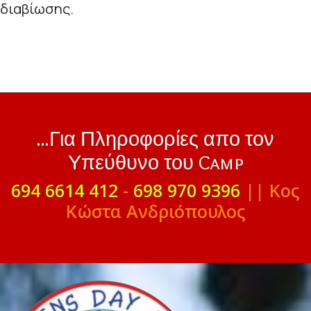
διαβίωσης.
...Για Πληροφορίες απο τον
Υπεύθυνο του Camp
694 6614 412
-
698 970 9396
|| Κος
Κώστα Ανδριόπουλος