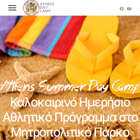
Καλοκαιρινό Ημερήσιο
Αθλητικό Πρόγραμμα στο
Μητροπολιτικό Πάρκο