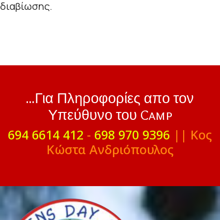
διαβίωσης.
...Για Πληροφορίες απο τον
Υπεύθυνο του Camp
694 6614 412
-
698 970 9396
|| Κος
Κώστα Ανδριόπουλος