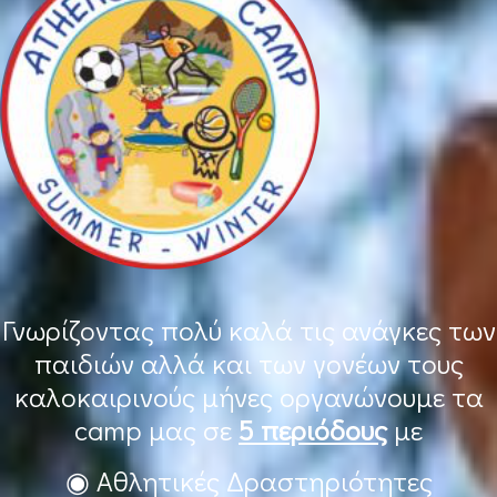
Γνωρίζοντας πολύ καλά τις ανάγκες των
παιδιών αλλά και των γονέων τους
καλοκαιρινούς μήνες οργανώνουμε τα
camp μας σε
5 περιόδους
με
◉ Αθλητικές Δραστηριότητες