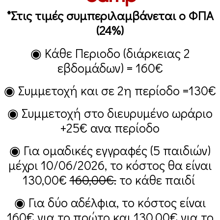
*Στις τιμές συμπεριλαμβάνεται ο ΦΠΑ
(24%)
◉ Κάθε Περιοδο (διάρκειας 2
εβδομάδων) =
160€
◉ Συμμετοχή και σε 2η περίοδο =
130€
◉ Συμμετοχή στο διευρυμένο ωράριο
+25€
ανα περίοδο
◉ Για ομαδικές εγγραφές (5 παιδιών)
μέχρι 10/06/2026, το κόστος θα είναι
130,00€
160,00€.
το κάθε παιδί
◉ Για δύο αδέλφια, το κόστος είναι
160€
για το πρώτο και
130,00€
για το