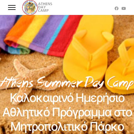
Καλοκαιρινό Ημερήσιο
Αθλητικό Πρόγραμμα στο
Μητροπολιτικό Πάρκο