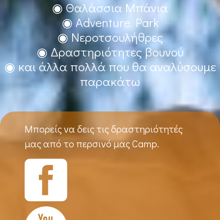
◉ Θαλάσσια Μπάνια
◉ Adventure Park
◉ Νεροτσουλήθρες
◉ Δραστηριότητες βουνού
◉ και άλλα πολλά που θα αναλύσουμε
παρακάτω
Μπορείς να δεις τις δραστηριότητές
μας από το περσινό μας Camp.