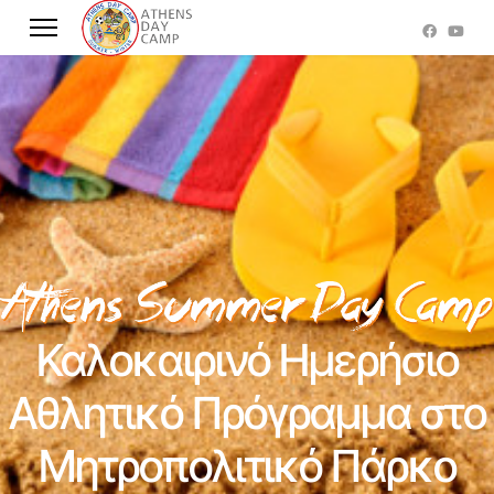
Καλοκαιρινό Ημερήσιο
Αθλητικό Πρόγραμμα στο
Μητροπολιτικό Πάρκο