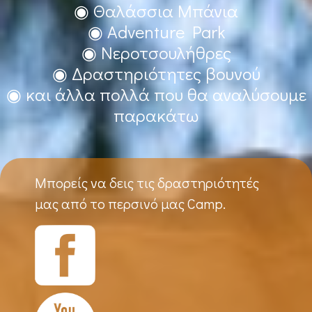
◉ Θαλάσσια Μπάνια
◉ Adventure Park
◉ Νεροτσουλήθρες
◉ Δραστηριότητες βουνού
◉ και άλλα πολλά που θα αναλύσουμε
παρακάτω
Μπορείς να δεις τις δραστηριότητές
μας από το περσινό μας Camp.