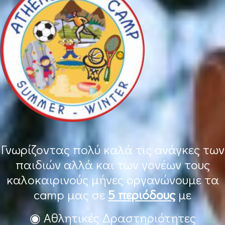
Γνωρίζοντας πολύ καλά τις ανάγκες των
παιδιών αλλά και των γονέων τους
καλοκαιρινούς μήνες οργανώνουμε τα
camp μας σε
5 περιόδους
με
◉ Αθλητικές Δραστηριότητες