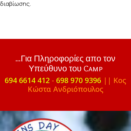
διαβίωσης.
...Για Πληροφορίες απο τον
Υπεύθυνο του Camp
694 6614 412
-
698 970 9396
|| Κος
Κώστα Ανδριόπουλος