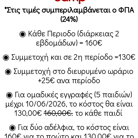
*Στις τιμές συμπεριλαμβάνεται ο ΦΠΑ
(24%)
◉ Κάθε Περιοδο (διάρκειας 2
εβδομάδων) =
160€
◉ Συμμετοχή και σε 2η περίοδο =
130€
◉ Συμμετοχή στο διευρυμένο ωράριο
+25€
ανα περίοδο
◉ Για ομαδικές εγγραφές (5 παιδιών)
μέχρι 10/06/2026, το κόστος θα είναι
130,00€
160,00€.
το κάθε παιδί
◉ Για δύο αδέλφια, το κόστος είναι
160€
για το πρώτο και
130,00€
για το